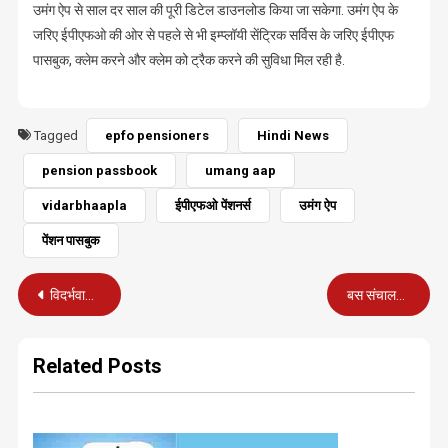
उमंग ऐप से साल दर साल की पूरी डि‍टेल डाउनलोड किया जा सकेगा. उमंग ऐप के
जरि‍ए ईपीएफओ की ओर से पहले से भी इम्‍प्‍लॉयी सेंट्रि‍क सर्वि‍स के जरि‍ए ईपीएफ
पासबुक, क्‍लेम करने और क्‍लेम को ट्रैक करने की सुवि‍धा मिल रही है.
Tagged
epfo pensioners
Hindi News
pension passbook
umang aap
vidarbhaapla
ईपीएफओ पेंशनर्स
उमंग ऐप
पेंशन पासबुक
Post
विदर्भवादियों के पृथक विदर्भ मोर्चे पर पुलिस का लाठी चार्ज, 7 घायल
बस संचालक डेढ़ गुणा से अधिक किराया मांगें तो करें शिकायत, रद्द होगी परमिट
navigation
Related Posts