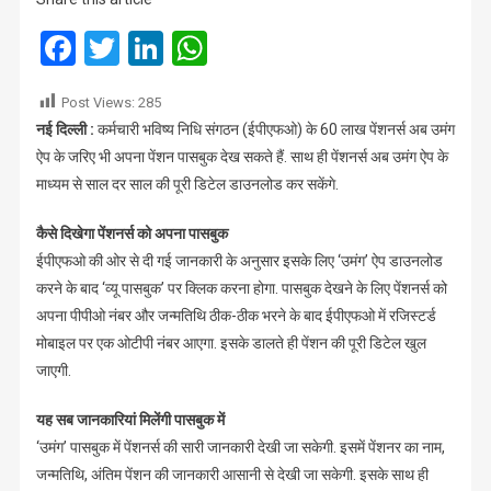
ऐप
के
Facebook
Twitter
LinkedIn
WhatsApp
जरिए
आसानी
Post Views:
285
से
नई दि‍ल्‍ली :
कर्मचारी भविष्य निधि संगठन (ईपीएफओ) के 60 लाख पेंशनर्स अब उमंग
देख
ऐप के जरि‍ए भी अपना पेंशन पासबुक देख सकते हैं. साथ ही पेंशनर्स अब उमंग ऐप के
सकेंगे
पेंशन
माध्यम से साल दर साल की पूरी डि‍टेल डाउनलोड कर सकेंगे.
पासबुक
कैसे दिखेगा पेंशनर्स को अपना पासबुक
ईपीएफओ की ओर से दी गई जानकारी के अनुसार इसके लि‍ए ‘उमंग’ ऐप डाउनलोड
करने के बाद ‘व्यू पासबुक’ पर क्‍लि‍क करना होगा. पासबुक देखने के लि‍ए पेंशनर्स को
अपना पीपीओ नंबर और जन्‍मति‍थि‍ ठीक-ठीक भरने के बाद ईपीएफओ में रजि‍स्‍टर्ड
मोबाइल पर एक ओटीपी नंबर आएगा. इसके डालते ही पेंशन की पूरी डि‍टेल खुल
जाएगी.
यह सब जानकारियां मिलेंगी पासबुक में
‘उमंग’ पासबुक में पेंशनर्स की सारी जानकारी देखी जा सकेगी. इसमें पेंशनर का नाम,
जन्‍मति‍थि‍, अंतिम पेंशन की जानकारी आसानी से देखी जा सकेगी. इसके साथ ही