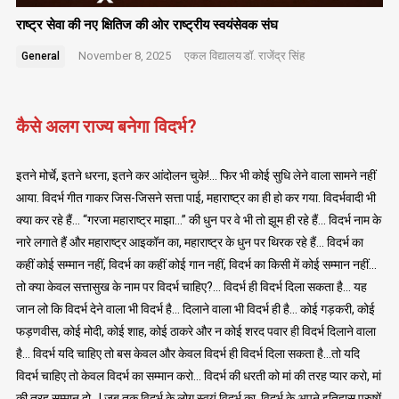
राष्ट्र सेवा की नए क्षितिज की ओर राष्ट्रीय स्वयंसेवक संघ
November 8, 2025
एकल विद्यालय
डॉ. राजेंद्र सिंह
General
कैसे अलग राज्य बनेगा विदर्भ?
इतने मोर्चे, इतने धरना, इतने कर आंदोलन चुके!… फिर भी कोई सुधि लेने वाला सामने नहीं
आया. विदर्भ गीत गाकर जिस-जिसने सत्ता पाई, महाराष्ट्र का ही हो कर गया. विदर्भवादी भी
क्या कर रहे हैं… “गरजा महाराष्ट्र माझा…” की धुन पर वे भी तो झूम ही रहे हैं… विदर्भ नाम के
नारे लगाते हैं और महाराष्ट्र आइकॉन का, महाराष्ट्र के धुन पर थिरक रहे हैं… विदर्भ का
कहीं कोई सम्मान नहीं, विदर्भ का कहीं कोई गान नहीं, विदर्भ का किसी में कोई सम्मान नहीं…
तो क्या केवल सत्तासुख के नाम पर विदर्भ चाहिए?… विदर्भ ही विदर्भ दिला सकता है… यह
जान लो कि विदर्भ देने वाला भी विदर्भ है… दिलाने वाला भी विदर्भ ही है… कोई गड़करी, कोई
फड़णवीस, कोई मोदी, कोई शाह, कोई ठाकरे और न कोई शरद पवार ही विदर्भ दिलाने वाला
है… विदर्भ यदि चाहिए तो बस केवल और केवल विदर्भ ही विदर्भ दिला सकता है…तो यदि
विदर्भ चाहिए तो केवल विदर्भ का सम्मान करो… विदर्भ की धरती को मां की तरह प्यार करो, मां
की तरह सम्मान दो…! जब तक विदर्भ के लोग स्वयं विदर्भ का, विदर्भ के अपने इतिहास पुरुषों