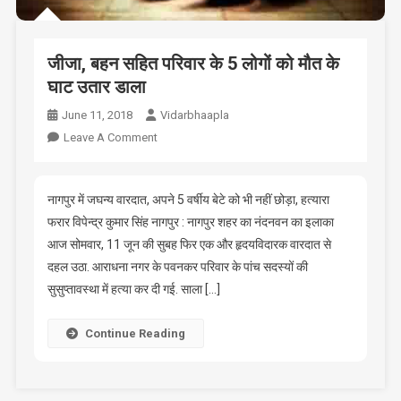
जीजा, बहन सहित परिवार के 5 लोगों को मौत के
घाट उतार डाला
June 11, 2018
Vidarbhaapla
On
Leave A Comment
जीजा,
बहन
सहित
नागपुर में जघन्य वारदात, अपने 5 वर्षीय बेटे को भी नहीं छोड़ा, हत्यारा
परिवार
फरार विपेन्द्र कुमार सिंह नागपुर : नागपुर शहर का नंदनवन का इलाका
के
आज सोमवार, 11 जून की सुबह फिर एक और हृदयविदारक वारदात से
5
दहल उठा. आराधना नगर के पवनकर परिवार के पांच सदस्यों की
लोगों
सुसुप्तावस्था में हत्या कर दी गई. साला […]
को
मौत
Continue Reading
के
घाट
उतार