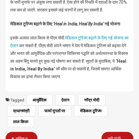
के भारी मुनाफे पर अंकुश लगा सकती है. ऐसा होने की स्थिति में दवाओं के दाम 70%
तक कम हो जाएंगे. सरकार इसको कई चरणों में लागू कर सकती है.
मेडिकल टूरिज्म बढ़ाने के लिए
‘Heal in India, Heal By India’
नई योजना
इसके अलावा लाल किला से पीएम मोदी
मेडिकल टूरिज्म बढ़ाने के लिए नई योजना का
ऐलान
कर सकते हैं. पीएम मोदी अपने भाषण में देश में मेडिकल टूरिज्म को बढ़ावा देने
और भारत की आयुर्वेदिक और परंपरागत चिकित्सा पद्धति को अर्थव्यवस्था के विकास
का अहम बिंदु मानते हुए कुछ नई घोषणा कर सकते हैं. सूत्रों के मुताबिक, ये
‘Heal
in India, Heal By India’
की थीम पर हो सकती है, जिसमें समग्र आर्थिक
विकास का ढांचा तैयार किया जाएगा.
Tagged
आयुर्वेदिक
ऐलान
नरेंद्र मोदी
प्रधानमंत्री
फार्मा मुगलों पर
मेडिकल टूरिज्म
लाल किला
Post
ललित बनेंगे सुप्रीम कोर्ट के 49वें चीफ जस्टिस, पेंशनरों की चिंता बढ़ी
दही हांडी के गोविंदा को नौकरी में आरक्षण का फैसला अपरिपक्व