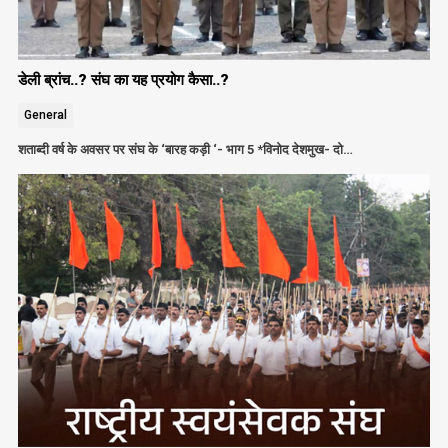
डेली ब्रांच..? संघ का यह प्रयोग कैसा..?
General
शताब्दी वर्ष के अवसर पर संघ के ‘बारह कड़ी ‘- भाग 5 *विनोद देशमुख- दो…