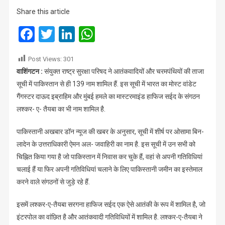
नई
Share this article
लिस्ट
:
Facebook
Twitter
LinkedIn
WhatsApp
संयुक्त
राष्ट्र
Post Views:
301
ने
वाशिंगटन :
संयुक्त राष्ट्र सुरक्षा परिषद ने आतंकवादियों और चरमपंथियों की ताजा
जारी
सूची में पाकिस्तान से ही 139 नाम शामिल हैं. इस सूची में भारत का मोस्ट वांडेट
किया
दाऊद,
गैंगस्टर दाऊद इब्राहिम और मुंबई हमले का मास्टरमाइंड हाफिज सईद के संगठन
हाफिज
लश्कर- ए- तैयबा का भी नाम शामिल है.
सहित
पाकिस्तान
पाकिस्तानी अखबार डॉन न्यूज की खबर के अनुसार, सूची में शीर्ष पर ओसामा बिन-
से
लादेन के उत्तराधिकारी ऐमन अल- जवाहिरी का नाम है. इस सूची में उन सभी को
ही
चिह्नित किया गया है जो पाकिस्तान में निवास कर चुके हैं, वहां से अपनी गतिविधियां
139
चलाई हैं या फिर अपनी गतिविधियां चलाने के लिए पाकिस्तानी जमीन का इस्तेमाल
नाम
करने वाले संगठनों से जुड़े रहे हैं.
इसमें लश्कर-ए-तैयबा सरगना हाफिज सईद एक ऐसे आतंकी के रूप में शामिल है, जो
इंटरपोल का वांछित है और आतंकवादी गतिविधियों में शामिल है. लश्कर-ए-तैयबा ने