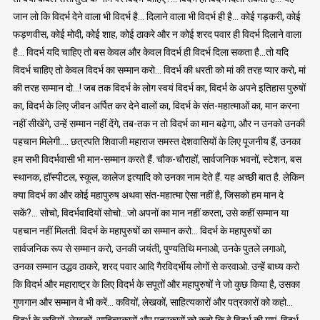
जान लो कि विदर्भ देने वाला भी विदर्भ है… दिलाने वाला भी विदर्भ ही है… कोई गड़करी, कोई
फड़णवीस, कोई मोदी, कोई शाह, कोई ठाकरे और न कोई शरद पवार ही विदर्भ दिलाने वाला
है… विदर्भ यदि चाहिए तो बस केवल और केवल विदर्भ ही विदर्भ दिला सकता है…तो यदि
विदर्भ चाहिए तो केवल विदर्भ का सम्मान करो… विदर्भ की धरती को मां की तरह प्यार करो, मां
की तरह सम्मान दो…! जब तक विदर्भ के लोग स्वयं विदर्भ का, विदर्भ के अपने इतिहास पुरुषों
का, विदर्भ के लिए जीवन अर्पित कर देने वालों का, विदर्भ के संत-महात्माओं का, मान करना
नहीं सीखेंगे, उन्हें सम्मान नहीं देंगे, तब-तक न तो विदर्भ का मान बढ़ेगा, और न उनको उनकी
पहचान मिलेगी…. छत्रपति शिवाजी महाराज समस्त देशवासियों के लिए पूजनीय हैं, उनका
हम सभी विदर्भवासी भी मान-सम्मान करते हैं. चौक-चौराहों, सार्वजनिक भवनों, स्टेशन, बस
स्थानक, हॉस्पीटल, स्कूल, कालेज इत्यादि को उनका नाम देते हैं. यह अच्छी बात है. लेकिन
क्या विदर्भ का और कोई महापुरुष अथवा संत-महात्मा ऐसा नहीं है, जिसको हम मान दे
सकें?… सोचो, विदर्भवादियों सोचो…जो अपनों का मान नहीं करता, उसे कहीं सम्मान या
पहचान नहीं मिलती. विदर्भ के महापुरुषों का सम्मान करो… विदर्भ के महापुरुषों का
सार्वजनिक रूप से सम्मान करो, उनकी जयंती, पुण्यतिथि मनाओ, उनके पुतले लगाओ,
उनका सम्मान उद्धव ठाकरे, शरद पवार आदि गैरविदर्भीय लोगों से करवाओ. उन्हें बाध्य करो
कि विदर्भ और महाराष्ट्र के लिए विदर्भ के सपूतों और महापुरुषों ने जो कुछ किया है, उसका
गुणगान और सम्मान वे भी करें… कवियों, लेखकों, साहित्यकारों और पत्रकारों को कहो…
विदर्भ के कवियों, लेखकों, साहित्यकारों और पत्रकारों को कहो कि वे विदर्भ की गाएं, विदर्भ