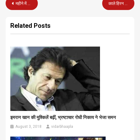
Post
महीने में 25 से 30 हजार कमाने का बढ़िया अवसर
काले हिरन शिकार मामले का फैसला सुनने जोधपुर पहुंचे सलमान, सैफ समेत सभी आरोपी
navigation
Related Posts
इमरान खान की मुश्किलें बढ़ीं, भ्रष्टाचार रोधी निकाय ने भेजा समन
August 3, 2018
vidarbhaapla