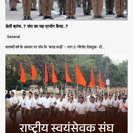
डेली ब्रांच..? संघ का यह प्रयोग कैसा..?
General
शताब्दी वर्ष के अवसर पर संघ के ‘बारह कड़ी ‘- भाग 5 *विनोद देशमुख- दो…