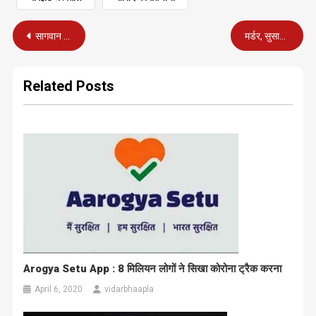
Post
सागवान की अवैध लकड़ियां जब्त, दो पकड़े गए
मर्डर, सुसाइड नहीं : सुशांत केस में वकील विकास सिंह का ठोस दावा
navigation
Related Posts
Arogya Setu App : 8 मिलियन लोगों ने सिखा कोरोना ट्रैक करना
April 6, 2020
vidarbhaapla