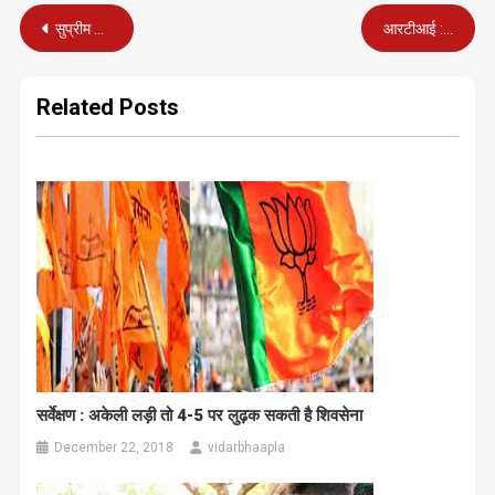
Post
सुप्रीम कोर्ट के फैसले से ‘सूचना का अधिकार’ कानून और मजबूत होगा
आरटीआई : न्यायाधीन मामले की सूचना देने से नहीं कर सकते इंकार
navigation
Related Posts
सर्वेक्षण : अकेली लड़ी तो 4-5 पर लुढ़क सकती है शिवसेना
December 22, 2018
vidarbhaapla