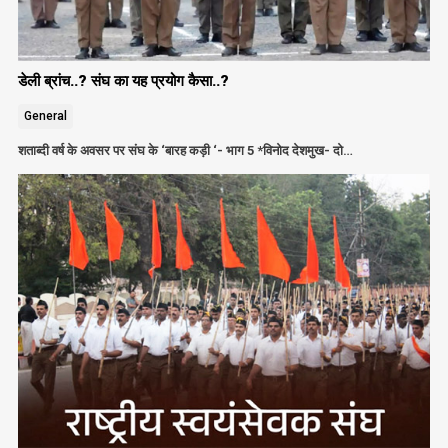
डेली ब्रांच..? संघ का यह प्रयोग कैसा..?
General
शताब्दी वर्ष के अवसर पर संघ के ‘बारह कड़ी ‘- भाग 5 *विनोद देशमुख- दो…