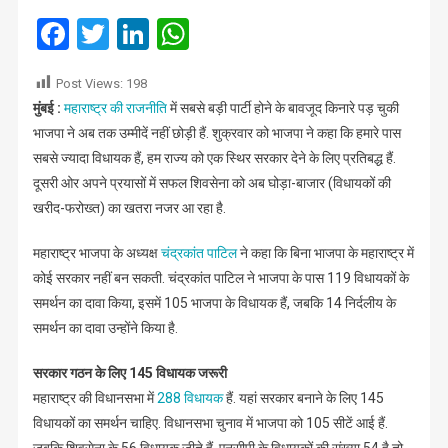
छोड़ी
Facebook
Twitter
LinkedIn
WhatsApp
नहीं
उम्मीदें,
Post Views:
198
सेना
मुंबई :
महाराष्ट्र की राजनीति
में सबसे बड़ी पार्टी होने के बावजूद किनारे पड़ चुकी
को
भाजपा ने अब तक उम्मीदें नहीं छोड़ी हैं. शुक्रवार को भाजपा ने कहा कि हमारे पास
लग
रहा खतरा
सबसे ज्यादा विधायक हैं, हम राज्य को एक स्थिर सरकार देने के लिए प्रतिबद्ध हैं.
दूसरी ओर अपने प्रयासों में सफल शिवसेना को अब घोड़ा-बाजार (विधायकों की
खरीद-फरोख्त) का खतरा नजर आ रहा है.
महाराष्ट्र भाजपा के अध्यक्ष
चंद्रकांत पाटिल
ने कहा कि बिना भाजपा के महाराष्ट्र में
कोई सरकार नहीं बन सकती. चंद्रकांत पाटिल ने भाजपा के पास 119 विधायकों के
समर्थन का दावा किया, इसमें 105 भाजपा के विधायक हैं, जबकि 14 निर्दलीय के
समर्थन का दावा उन्होंने किया है.
सरकार गठन के लिए 145 विधायक जरूरी
महाराष्ट्र की विधानसभा में
288 विधायक
हैं. यहां सरकार बनाने के लिए 145
विधायकों का समर्थन चाहिए. विधानसभा चुनाव में भाजपा को 105 सीटें आई हैं.
जबकि शिवसेना के 56 विधायक जीते हैं, एनसीपी के विधायकों की संख्या 54 है तो