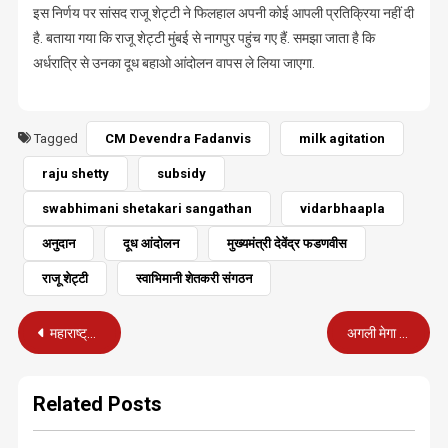
इस निर्णय पर सांसद राजू शेट्टी ने फिलहाल अपनी कोई आपली प्रतिक्रिया नहीं दी
है. बताया गया कि राजू शेट्टी मुंबई से नागपुर पहुंच गए हैं. समझा जाता है कि
अर्धरात्रि से उनका दूध बहाओ आंदोलन वापस ले लिया जाएगा.
Tagged
CM Devendra Fadanvis
milk agitation
raju shetty
subsidy
swabhimani shetakari sangathan
vidarbhaapla
अनुदान
दूध आंदोलन
मुख्यमंत्री देवेंद्र फडणवीस
राजू शेट्टी
स्वाभिमानी शेतकरी संगठन
Post
महाराष्ट्र के विधायकों के अच्छे दिन : यात्रा भत्ते में तिगुणे से अधिक की बढ़ोत्तरी
अगली मेगा भर्ती में मराठा समाज को 16 प्र.श. आरक्षण : मुख्यमंत्री
navigation
Related Posts