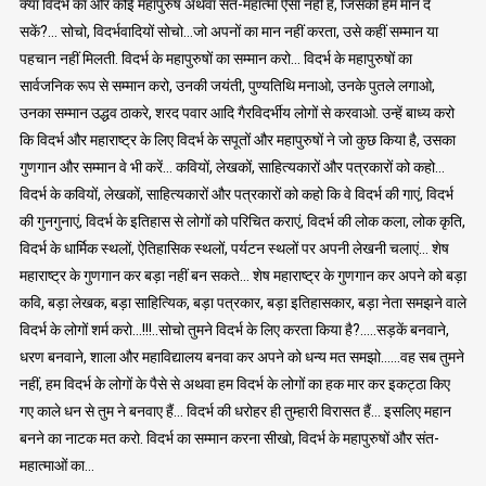
क्या विदर्भ का और कोई महापुरुष अथवा संत-महात्मा ऐसा नहीं है, जिसको हम मान दे
सकें?… सोचो, विदर्भवादियों सोचो…जो अपनों का मान नहीं करता, उसे कहीं सम्मान या
पहचान नहीं मिलती. विदर्भ के महापुरुषों का सम्मान करो… विदर्भ के महापुरुषों का
सार्वजनिक रूप से सम्मान करो, उनकी जयंती, पुण्यतिथि मनाओ, उनके पुतले लगाओ,
उनका सम्मान उद्धव ठाकरे, शरद पवार आदि गैरविदर्भीय लोगों से करवाओ. उन्हें बाध्य करो
कि विदर्भ और महाराष्ट्र के लिए विदर्भ के सपूतों और महापुरुषों ने जो कुछ किया है, उसका
गुणगान और सम्मान वे भी करें… कवियों, लेखकों, साहित्यकारों और पत्रकारों को कहो…
विदर्भ के कवियों, लेखकों, साहित्यकारों और पत्रकारों को कहो कि वे विदर्भ की गाएं, विदर्भ
की गुनगुनाएं, विदर्भ के इतिहास से लोगों को परिचित कराएं, विदर्भ की लोक कला, लोक कृति,
विदर्भ के धार्मिक स्थलों, ऐतिहासिक स्थलों, पर्यटन स्थलों पर अपनी लेखनी चलाएं… शेष
महाराष्ट्र के गुणगान कर बड़ा नहीं बन सकते… शेष महाराष्ट्र के गुणगान कर अपने को बड़ा
कवि, बड़ा लेखक, बड़ा साहित्यिक, बड़ा पत्रकार, बड़ा इतिहासकार, बड़ा नेता समझने वाले
विदर्भ के लोगों शर्म करो…!!!..सोचो तुमने विदर्भ के लिए करता किया है?…..सड़कें बनवाने,
धरण बनवाने, शाला और महाविद्यालय बनवा कर अपने को धन्य मत समझो……वह सब तुमने
नहीं, हम विदर्भ के लोगों के पैसे से अथवा हम विदर्भ के लोगों का हक मार कर इकट्ठा किए
गए काले धन से तुम ने बनवाए हैं… विदर्भ की धरोहर ही तुम्हारी विरासत हैं… इसलिए महान
बनने का नाटक मत करो. विदर्भ का सम्मान करना सीखो, विदर्भ के महापुरुषों और संत-
महात्माओं का…