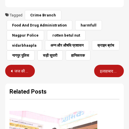
Tagged
Crime Branch
Food And Drug Administration
harmfull
Nagpur Police
rotten betul nut
vidarbhaapla
अन्न और औषधि प्रशासन
क्राइम ब्रांच
नागपुर पुलिस
सड़ी सुपारी
हानिकारक
Post
जज की पत्नी और बेटे को गुरुग्राम में पुलिसकर्मी ने मारी गोली
इलाहाबाद का नाम जल्द ही ‘प्रयागराज’ हो जाएगा
navigation
Related Posts