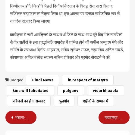
निम्भोरकर होंगे, जिन्होंने पिछले दिनों पाकिस्तान के विरुद्ध सेना द्वारा किए गए
सर्जिकल स्ट्राइक का नेतृत्व किया था. इस अवसर पर उनका सार्वजनिक रूप से
नागरिक सत्कार किया जाएगा.
कार्यक्रम में सभी आमंत्रितों के साथ वर्धा जिले के साथ-साथ पूरे विदर्भ के नागरिकों
से वीर शहीदों के इस श्रद्धांजलि समारोह में शामिल होने की अपील अभ्युदय मेघे और
समिति के उपाध्यक्ष दिलीप अग्रवाल, सचिव श्रीधर राऊत, सहसचिव अनिल गावंडे,
कोषाध्यक्ष अनिल बंसोड सदस्य सचिन शंचेवार और प्रमोद बोराटने ने की.
Tagged
Hindi News
in respect of martyrs
kins will falicitated
pulganv
vidarbhaapla
परिजनों का होगा सत्कार
पुलगांव
शहीदों के सम्मान में
Post
भंडारा-गोदिया संसदीय क्षेत्र के 49 बूथों पर आज 30 मई को पुनर्मतदान
महाराष्ट्र बोर्ड के 12वीं का रिजल्ट 88.41 प्रतिशत
navigation