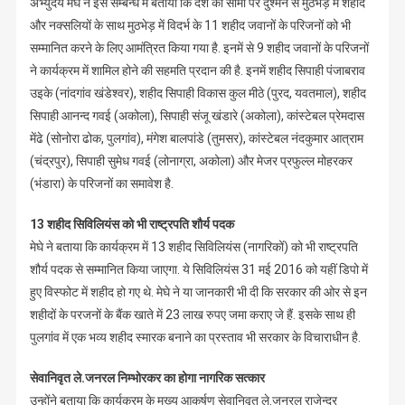
अभ्युदय मेघे ने इस सम्बन्ध में बताया कि देश की सीमा पर दुश्मन से मुठभेड़ में शहीद
और नक्सलियों के साथ मुठभेड़ में विदर्भ के 11 शहीद जवानों के परिजनों को भी
सम्मानित करने के लिए आमंत्रित किया गया है. इनमें से 9 शहीद जवानों के परिजनों
ने कार्यक्रम में शामिल होने की सहमति प्रदान की है. इनमें शहीद सिपाही पंजाबराव
उइके (नांदगांव खंडेश्वर), शहीद सिपाही विकास कुल मीठे (पुरद, यवतमाल), शहीद
सिपाही आनन्द गवई (अकोला), सिपाही संजू खंडारे (अकोला), कांस्टेबल प्रेमदास
मेंढे (सोनोरा ढोक, पुलगांव), मंगेश बालपांडे (तुमसर), कांस्टेबल नंदकुमार आत्राम
(चंद्रपुर), सिपाही सुमेध गवई (लोनाग्रा, अकोला) और मेजर प्रफुल्ल मोहरकर
(भंडारा) के परिजनों का समावेश है.
13 शहीद सिविलियंस को भी राष्ट्रपति शौर्य पदक
मेघे ने बताया कि कार्यक्रम में 13 शहीद सिविलियंस (नागरिकों) को भी राष्ट्रपति
शौर्य पदक से सम्मानित किया जाएगा. ये सिविलियंस 31 मई 2016 को यहीं डिपो में
हुए विस्फोट में शहीद हो गए थे. मेघे ने या जानकारी भी दी कि सरकार की ओर से इन
शहीदों के परजनों के बैंक खाते में 23 लाख रुपए जमा कराए जे हैं. इसके साथ ही
पुलगांव में एक भव्य शहीद स्मारक बनाने का प्रस्ताव भी सरकार के विचाराधीन है.
सेवानिवृत ले.जनरल निम्भोरकर का होगा नागरिक सत्कार
उन्होंने बताया कि कार्यक्रम के मुख्य आकर्षण सेवानिवृत ले.जनरल राजेन्द्र