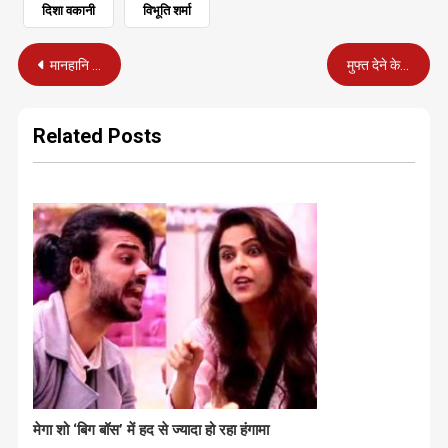
दिशा वकानी
विभूति शर्मा
Post
मानहानि : एक और मामले में राहुल गांधी को अग्रिम जमानत
मुफ्त देने के बजाय मॉल, बड़े स्टोर जुटे हैं कैरी बैग के धंधे में
navigation
Related Posts
मेगा शो ‘बिग बॉस’ में हद से ज्यादा हो रहा हंगामा