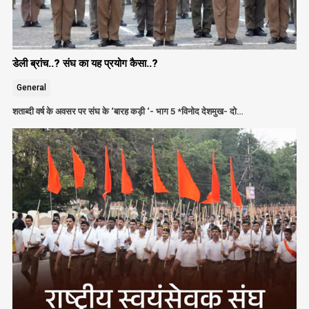
डेली ब्रांच..? संघ का यह प्रयोग कैसा..?
General
शताब्दी वर्ष के अवसर पर संघ के ‘बारह कड़ी ‘- भाग 5 *विनोद देशमुख- दो…