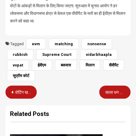
वोटों के आंकड़ों से मिलान के लिए किया जाएगा. शुरुआत में चुनाव आयोग ने हर
लोकसभा और विधानसभा क्षेत्र से केवल एक वीवीपैट के मतों का ही ईवीएम से मिलान
करने को कहा था.
Tagged
evm
matching
nonsense
rubbish
Supreme Court
vidarbhaapla
vvpat
ईवीएम
बकवास
मिलान
वीवीपैट
सुप्रीम कोर्ट
Post
वोटिंग खत्म, एग्जिट पोल का दौर शुरू
काला धन कानून लागू करने पर ‘रोक के आदेश पर रोक’
navigation
Related Posts