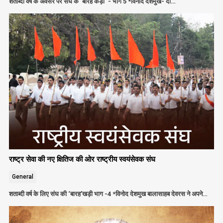
शताब्दी वर्ष के अवसर पर संघ के ‘बारह कड़ी ‘- भाग 5 *विनोद देशमुख- दो…
राष्ट्र सेवा की नए क्षितिज की ओर राष्ट्रीय स्वयंसेवक संघ
General
शताब्दी वर्ष के लिए संघ की ‘बारह’खड़ी भाग -4 *विनोद देशमुख बालासाहब देवरस ने अपने…