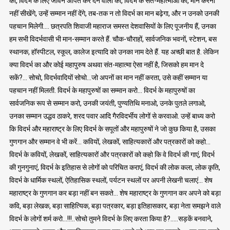
का, विदर्भ के लिए जीवन अर्पित कर देने वालों का, विदर्भ के संत-महात्माओं का, मान करना
नहीं सीखेंगे, उन्हें सम्मान नहीं देंगे, तब-तक न तो विदर्भ का मान बढ़ेगा, और न उनको उनकी
पहचान मिलेगी…. छत्रपति शिवाजी महाराज समस्त देशवासियों के लिए पूजनीय हैं, उनका
हम सभी विदर्भवासी भी मान-सम्मान करते हैं. चौक-चौराहों, सार्वजनिक भवनों, स्टेशन, बस
स्थानक, हॉस्पीटल, स्कूल, कालेज इत्यादि को उनका नाम देते हैं. यह अच्छी बात है. लेकिन
क्या विदर्भ का और कोई महापुरुष अथवा संत-महात्मा ऐसा नहीं है, जिसको हम मान दे
सकें?… सोचो, विदर्भवादियों सोचो…जो अपनों का मान नहीं करता, उसे कहीं सम्मान या
पहचान नहीं मिलती. विदर्भ के महापुरुषों का सम्मान करो… विदर्भ के महापुरुषों का
सार्वजनिक रूप से सम्मान करो, उनकी जयंती, पुण्यतिथि मनाओ, उनके पुतले लगाओ,
उनका सम्मान उद्धव ठाकरे, शरद पवार आदि गैरविदर्भीय लोगों से करवाओ. उन्हें बाध्य करो
कि विदर्भ और महाराष्ट्र के लिए विदर्भ के सपूतों और महापुरुषों ने जो कुछ किया है, उसका
गुणगान और सम्मान वे भी करें… कवियों, लेखकों, साहित्यकारों और पत्रकारों को कहो…
विदर्भ के कवियों, लेखकों, साहित्यकारों और पत्रकारों को कहो कि वे विदर्भ की गाएं, विदर्भ
की गुनगुनाएं, विदर्भ के इतिहास से लोगों को परिचित कराएं, विदर्भ की लोक कला, लोक कृति,
विदर्भ के धार्मिक स्थलों, ऐतिहासिक स्थलों, पर्यटन स्थलों पर अपनी लेखनी चलाएं… शेष
महाराष्ट्र के गुणगान कर बड़ा नहीं बन सकते… शेष महाराष्ट्र के गुणगान कर अपने को बड़ा
कवि, बड़ा लेखक, बड़ा साहित्यिक, बड़ा पत्रकार, बड़ा इतिहासकार, बड़ा नेता समझने वाले
विदर्भ के लोगों शर्म करो…!!!..सोचो तुमने विदर्भ के लिए करता किया है?…..सड़कें बनवाने,