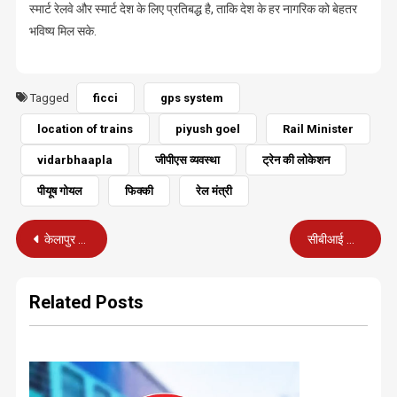
स्मार्ट रेलवे और स्मार्ट देश के लिए प्रतिबद्ध है, ताकि देश के हर नागरिक को बेहतर
भविष्य मिल सके.
Tagged
ficci
gps system
location of trains
piyush goel
Rail Minister
vidarbhaapla
जीपीएस व्यवस्था
ट्रेन की लोकेशन
पीयूष गोयल
फिक्की
रेल मंत्री
Post
केलापुर के एक ही परिवार में डेंगू से तीसरी मौत
सीबीआई कोर्ट में सरेंडर करने के बाद जेल भेजे गए लालू
navigation
Related Posts