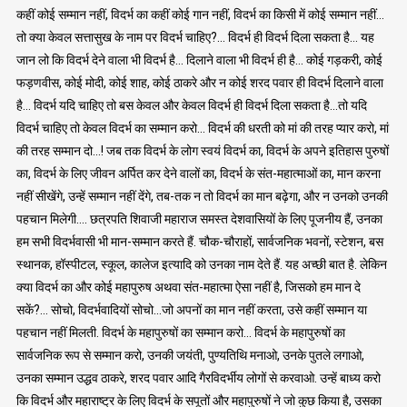
कहीं कोई सम्मान नहीं, विदर्भ का कहीं कोई गान नहीं, विदर्भ का किसी में कोई सम्मान नहीं…
तो क्या केवल सत्तासुख के नाम पर विदर्भ चाहिए?… विदर्भ ही विदर्भ दिला सकता है… यह
जान लो कि विदर्भ देने वाला भी विदर्भ है… दिलाने वाला भी विदर्भ ही है… कोई गड़करी, कोई
फड़णवीस, कोई मोदी, कोई शाह, कोई ठाकरे और न कोई शरद पवार ही विदर्भ दिलाने वाला
है… विदर्भ यदि चाहिए तो बस केवल और केवल विदर्भ ही विदर्भ दिला सकता है…तो यदि
विदर्भ चाहिए तो केवल विदर्भ का सम्मान करो… विदर्भ की धरती को मां की तरह प्यार करो, मां
की तरह सम्मान दो…! जब तक विदर्भ के लोग स्वयं विदर्भ का, विदर्भ के अपने इतिहास पुरुषों
का, विदर्भ के लिए जीवन अर्पित कर देने वालों का, विदर्भ के संत-महात्माओं का, मान करना
नहीं सीखेंगे, उन्हें सम्मान नहीं देंगे, तब-तक न तो विदर्भ का मान बढ़ेगा, और न उनको उनकी
पहचान मिलेगी…. छत्रपति शिवाजी महाराज समस्त देशवासियों के लिए पूजनीय हैं, उनका
हम सभी विदर्भवासी भी मान-सम्मान करते हैं. चौक-चौराहों, सार्वजनिक भवनों, स्टेशन, बस
स्थानक, हॉस्पीटल, स्कूल, कालेज इत्यादि को उनका नाम देते हैं. यह अच्छी बात है. लेकिन
क्या विदर्भ का और कोई महापुरुष अथवा संत-महात्मा ऐसा नहीं है, जिसको हम मान दे
सकें?… सोचो, विदर्भवादियों सोचो…जो अपनों का मान नहीं करता, उसे कहीं सम्मान या
पहचान नहीं मिलती. विदर्भ के महापुरुषों का सम्मान करो… विदर्भ के महापुरुषों का
सार्वजनिक रूप से सम्मान करो, उनकी जयंती, पुण्यतिथि मनाओ, उनके पुतले लगाओ,
उनका सम्मान उद्धव ठाकरे, शरद पवार आदि गैरविदर्भीय लोगों से करवाओ. उन्हें बाध्य करो
कि विदर्भ और महाराष्ट्र के लिए विदर्भ के सपूतों और महापुरुषों ने जो कुछ किया है, उसका