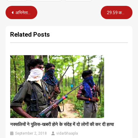
Post
अभिनेता आमिर खान ने वाटर कप स्पर्द्धा में शामिल राणवाड़ी गांव में किया श्रमदान
29.59 करोड़ की बिजली चोरी का भंडाफोड़ किया महावितरण ने
navigation
Related Posts
नक्सलियों ने पुलिस-खबरी होने के संदेह में दो लोगों की कर दी हत्या
September 2, 2018
vidarbhaapla