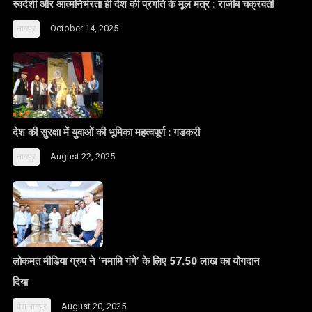
स्वदेशी और आत्मनिर्भरता ही देश की प्रगति के मूल मंत्र : राजीब चक्रवर्ती
October 14, 2025
नागपुर
देश की सुरक्षा में युवाओं की भूमिका महत्वपूर्ण : गडकरी
August 22, 2025
नागपुर
लोकमत मीडिया ग्रुप ने ‘नमामि गंगे’ के लिए 57.50 लाख का योगदान
दिया
August 20, 2025
देश
नागपुर