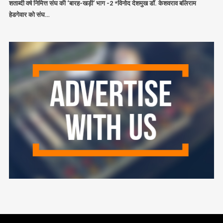
शताब्दी वर्ष निमित्त संघ की ‘बारह-खड़ी’ भाग -2 *विनोद देशमुख डॉ. केशवराव बलिराम
हेडगेवार को संघ…