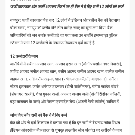
करोड़
फर्जी कागजात और फर्जी आयकर रिटर्न पर ही बैंक ने दे दिए सभी 12 लोगों को कर्ज
का
चूना
नागपुर :
फर्जी कागजात पेश कर 12 लोगों ने इंडियन ओवरसीज बैंक की बैद्यनाथ
चौक शाखा, नागपुर को करीब पौने तीन करोड़ रुपए का चूना लगा दिया. बैंक
अधिकारियों को जब उनके फर्जीवाड़े का पता चला तब उन्होंने इमामवाड़ा पुलिस
स्टेशन में सभी 12 कर्जदारों के खिलाफ शिकायत दर्ज कराई है.
12 कर्जदारों के नाम
आरोपियों में शबीना अरशद खान, अरशद हसन खान (दोनों पंचशील नगर निवासी),
शाहिद अहमद जमील अहमद खान, वसीम अहमद जमील अहमद खान, वकील जमील
अहमद खान, रानी वसीम अहमद खान (सभी एकता कॉलनी, यादवनगर), संगीता
संजय इटनकर, जयंत धर्मराज इटनकर (दोनों पार्वतीनगर), योगेश महादेव वांढरे
(शेषनगर, खरबी), शेख गुफान अली, अफसर अजाम अली (दोनों सिंदीबन कॉलनी,
बड़ा ताजबाग के पास) और रेहाना इस्माईल शेख (अजनी रेल्वे क्वॉर्टर) शामिल हैं.
जांच किए बगैर सभी को बैंक ने दे दिए कर्ज
बैंक की ओर से दर्ज शिकायत में बताया गया है कि इन सभी ने बैद्यनाथ चौक स्थित
इंडियन ओवरसीज बैंक शाखा से शुभगृह हाऊसिंग लोन अंतर्गत घर खरीदने के नाम