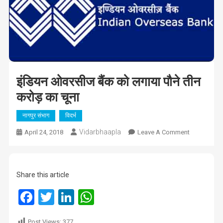
इंडियन ओवरसीज बैंक को लगाया पौने तीन
करोड़ का चूना
नागपुर संभाग
विदर्भ
Vidarbhaapla
On
April 24, 2018
Leave A Comment
इंडियन
ओवरसीज
बैंक
Share this article
को
लगाया
Facebook
Twitter
LinkedIn
WhatsApp
पौने
तीन
Post Views:
377