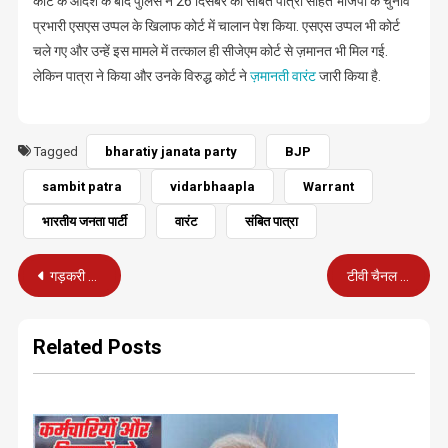
कोर्ट के आदेश के बाद पुलिस ने 26 दिसंबर को संबित पात्रा सहित भाजपा के चुनाव
प्रभारी एसएस उप्पल के खिलाफ कोर्ट में चालान पेश किया. एसएस उप्पल भी कोर्ट
चले गए और उन्हें इस मामले में तत्काल ही सीजेएम कोर्ट से ज़मानत भी मिल गई.
लेकिन पात्रा ने किया और उनके विरुद्ध कोर्ट ने
ज़मानती वारंट
जारी किया है.
Tagged
bharatiy janata party
BJP
sambit patra
vidarbhaapla
Warrant
भारतीय जनता पार्टी
वारंट
संबित पात्रा
Post
गड़करी के हालिया बयान : क्या यह है कोई सोची-समझी चाल?
टीवी चैनल चुनने के लिए ट्राई ने 31 जनवरी तक की तिथि बढ़ाई
navigation
Related Posts