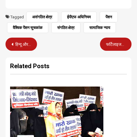
Tagged
असंगठित क्षेत्र
ईपीएफ अधिनियम
पेंशन
वैश्विक पेंशन सूचकांक
संगठित क्षेत्र
सामाजिक न्याय
Post
हिन्दू और हिदुत्व से अब कितना परहेज करेगा विपक्ष..?
फर्टिलाइजर के क्षेत्र में चीनी दबदबे को खत्म किया जाएगा- तोमर
navigation
Related Posts