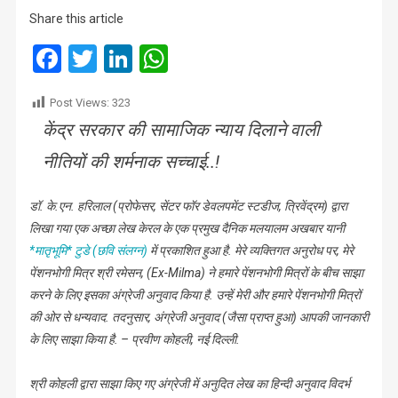
में
Share this article
भी
मजदूर
Facebook
Twitter
LinkedIn
WhatsApp
विरोधी
है
Post Views:
323
ईपीएफ
केंद्र सरकार की सामाजिक न्याय दिलाने वाली
अधिनियम
नीतियों की शर्मनाक सच्चाई..!
डॉ. के.एन. हरिलाल (प्रोफेसर, सेंटर फॉर डेवलपमेंट स्टडीज, त्रिवेंद्रम) द्वारा
लिखा गया एक अच्छा लेख केरल के एक प्रमुख दैनिक मलयालम अखबार यानी
*मातृभूमि* टुडे (छवि संलग्न)
में प्रकाशित हुआ है. मेरे व्यक्तिगत अनुरोध पर, मेरे
पेंशनभोगी मित्र श्री रमेसन, (Ex-Milma) ने हमारे पेंशनभोगी मित्रों के बीच साझा
करने के लिए इसका अंग्रेजी अनुवाद किया है. उन्हें मेरी और हमारे पेंशनभोगी मित्रों
की ओर से धन्यवाद. तदनुसार, अंग्रेजी अनुवाद (जैसा प्राप्त हुआ) आपकी जानकारी
के लिए साझा किया है. – प्रवीण कोहली, नई दिल्ली.
श्री कोहली द्वारा साझा किए गए अंग्रेजी में अनुदित लेख का हिन्दी अनुवाद विदर्भ