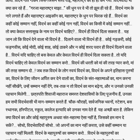
आया. विदर्भ गीत गाकर जिस-जिसने सत्ता पाई, महाराष्ट्र का ही हो कर गया. विदर्भवादी भी
क्या कर रहे हैं… “गरजा महाराष्ट्र माझा…” की धुन पर वे भी तो झूम ही रहे हैं… विदर्भ नाम के
नारे लगाते हैं और महाराष्ट्र आइकॉन का, महाराष्ट्र के धुन पर थिरक रहे हैं… विदर्भ का
कहीं कोई सम्मान नहीं, विदर्भ का कहीं कोई गान नहीं, विदर्भ का किसी में कोई सम्मान नहीं…
तो क्या केवल सत्तासुख के नाम पर विदर्भ चाहिए?… विदर्भ ही विदर्भ दिला सकता है… यह
जान लो कि विदर्भ देने वाला भी विदर्भ है… दिलाने वाला भी विदर्भ ही है… कोई गड़करी, कोई
फड़णवीस, कोई मोदी, कोई शाह, कोई ठाकरे और न कोई शरद पवार ही विदर्भ दिलाने वाला
है… विदर्भ यदि चाहिए तो बस केवल और केवल विदर्भ ही विदर्भ दिला सकता है…तो यदि
विदर्भ चाहिए तो केवल विदर्भ का सम्मान करो… विदर्भ की धरती को मां की तरह प्यार करो, मां
की तरह सम्मान दो…! जब तक विदर्भ के लोग स्वयं विदर्भ का, विदर्भ के अपने इतिहास पुरुषों
का, विदर्भ के लिए जीवन अर्पित कर देने वालों का, विदर्भ के संत-महात्माओं का, मान करना
नहीं सीखेंगे, उन्हें सम्मान नहीं देंगे, तब-तक न तो विदर्भ का मान बढ़ेगा, और न उनको उनकी
पहचान मिलेगी…. छत्रपति शिवाजी महाराज समस्त देशवासियों के लिए पूजनीय हैं, उनका
हम सभी विदर्भवासी भी मान-सम्मान करते हैं. चौक-चौराहों, सार्वजनिक भवनों, स्टेशन, बस
स्थानक, हॉस्पीटल, स्कूल, कालेज इत्यादि को उनका नाम देते हैं. यह अच्छी बात है. लेकिन
क्या विदर्भ का और कोई महापुरुष अथवा संत-महात्मा ऐसा नहीं है, जिसको हम मान दे
सकें?… सोचो, विदर्भवादियों सोचो…जो अपनों का मान नहीं करता, उसे कहीं सम्मान या
पहचान नहीं मिलती. विदर्भ के महापुरुषों का सम्मान करो… विदर्भ के महापुरुषों का