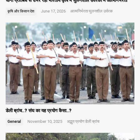
चीनी प्रतिबंध से उभर रही भारतीय कृषि में घुलनशील उर्वरकों में आत्मनिर्भरता
June 17, 2026
आत्मनिर्भरता
घुलनशील उर्वरक
कृषि और किसान
देश
डेली ब्रांच..? संघ का यह प्रयोग कैसा..?
November 10, 2025
अद्भुत प्रयोग
डेली ब्रांच
General