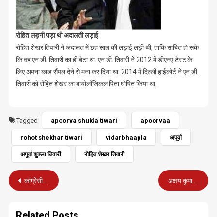
रोहित लड़नी पड़ा थी अदालती लड़ाई
रोहित शेखर तिवारी ने अदालत में छह साल की लड़ाई लड़ी थी, ताकि साबित हो सके
कि वह एन.डी. तिवारी का ही बेटा था. एन.डी. तिवारी ने 2012 में डीएनए टेस्ट के
लिए अपना ब्लड सैंपल देने से मना कर दिया था. 2014 में दिल्ली हाईकोर्ट ने एन.डी.
तिवारी को रोहित शेखर का बायोलॉजिकल पिता घोषित किया था.
Tagged
apoorva shukla tiwari
apoorvaa
rohot shekhar tiwari
vidarbhaapla
अपूर्वा
अपूर्वा शुक्ला तिवारी
रोहित शेखर तिवारी
Post
कांग्रेसी ही पड़े शत्रुघ्न के पीछे, बताया ‘लालू का दलाल’
अक्षय कुमार ने लिया इंटरव्यू : मोदी जी, कैसे कर लेते हो ये सब
navigation
Related Posts