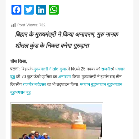
सबसे
Facebook
Twitter
LinkedIn
WhatsApp
ऊंची
प्रतिमा
Post Views:
732
राजगीर
बिहार के मुख्यमंत्री ने किया अनावरण, गुरु नानक
की
झील
शीतल कुंड के निकट बनेगा गुरुद्वारा
में
स्थापित
सीमा सिन्हा,
पटना :
बिहारके
मुख्यमंत्री नीतीश कुमार
ने पिछले 25 नवंबर को
राजगीर
में
भगवान
बुद्ध
की 70 फुट ऊंची प्रतिमा का
अनावरण
किया. मुख्यमंत्री ने इसके बाद तीन
दिवसीय
राजगीर महोत्सव
का भी उद्घाटन किया.
भगवान बुद्ध
भगवान बुद्ध
भगवान
बुद्ध
भगवान बुद्ध