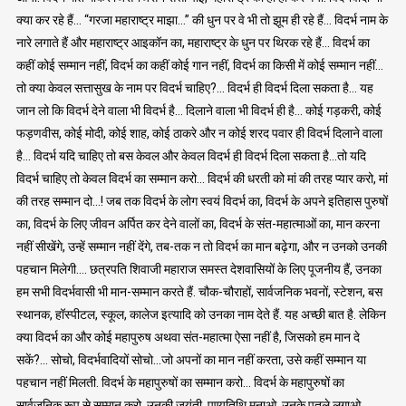
क्या कर रहे हैं… “गरजा महाराष्ट्र माझा…” की धुन पर वे भी तो झूम ही रहे हैं… विदर्भ नाम के
नारे लगाते हैं और महाराष्ट्र आइकॉन का, महाराष्ट्र के धुन पर थिरक रहे हैं… विदर्भ का
कहीं कोई सम्मान नहीं, विदर्भ का कहीं कोई गान नहीं, विदर्भ का किसी में कोई सम्मान नहीं…
तो क्या केवल सत्तासुख के नाम पर विदर्भ चाहिए?… विदर्भ ही विदर्भ दिला सकता है… यह
जान लो कि विदर्भ देने वाला भी विदर्भ है… दिलाने वाला भी विदर्भ ही है… कोई गड़करी, कोई
फड़णवीस, कोई मोदी, कोई शाह, कोई ठाकरे और न कोई शरद पवार ही विदर्भ दिलाने वाला
है… विदर्भ यदि चाहिए तो बस केवल और केवल विदर्भ ही विदर्भ दिला सकता है…तो यदि
विदर्भ चाहिए तो केवल विदर्भ का सम्मान करो… विदर्भ की धरती को मां की तरह प्यार करो, मां
की तरह सम्मान दो…! जब तक विदर्भ के लोग स्वयं विदर्भ का, विदर्भ के अपने इतिहास पुरुषों
का, विदर्भ के लिए जीवन अर्पित कर देने वालों का, विदर्भ के संत-महात्माओं का, मान करना
नहीं सीखेंगे, उन्हें सम्मान नहीं देंगे, तब-तक न तो विदर्भ का मान बढ़ेगा, और न उनको उनकी
पहचान मिलेगी…. छत्रपति शिवाजी महाराज समस्त देशवासियों के लिए पूजनीय हैं, उनका
हम सभी विदर्भवासी भी मान-सम्मान करते हैं. चौक-चौराहों, सार्वजनिक भवनों, स्टेशन, बस
स्थानक, हॉस्पीटल, स्कूल, कालेज इत्यादि को उनका नाम देते हैं. यह अच्छी बात है. लेकिन
क्या विदर्भ का और कोई महापुरुष अथवा संत-महात्मा ऐसा नहीं है, जिसको हम मान दे
सकें?… सोचो, विदर्भवादियों सोचो…जो अपनों का मान नहीं करता, उसे कहीं सम्मान या
पहचान नहीं मिलती. विदर्भ के महापुरुषों का सम्मान करो… विदर्भ के महापुरुषों का
सार्वजनिक रूप से सम्मान करो, उनकी जयंती, पुण्यतिथि मनाओ, उनके पुतले लगाओ,