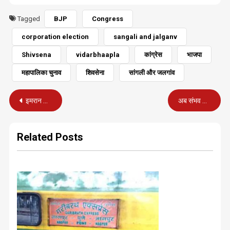
Tagged
BJP
Congress
corporation election
sangali and jalganv
Shivsena
vidarbhaapla
कांग्रेस
भाजपा
महापालिका चुनाव
शिवसेना
सांगली और जलगांव
Post
इमरान खान की मुश्किलें बढ़ीं, भ्रष्टाचार रोधी निकाय ने भेजा समन
अब संभव होगा ‘संवैधानिक मामलों’ में न्यायिक कार्यवाहियों का सीधा प्रसारण
navigation
Related Posts