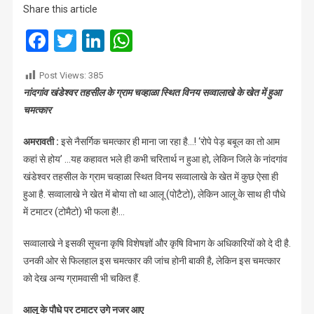
Share this article
रोपा
पोटैटो,
Facebook
Twitter
LinkedIn
WhatsApp
उग
आए
Post Views:
385
टोमैटो
नांदगांव खंडेश्वर तहसील के ग्राम चव्हाळा स्थित विनय सव्वालाखे के खेत में हुआ
चमत्कार
अमरावती :
इसे नैसर्गिक चमत्कार ही माना जा रहा है…! ‘रोपे पेड़ बबूल का तो आम
कहां से होय’ …यह कहावत भले ही कभी चरितार्थ न हुआ हो, लेकिन जिले के नांदगांव
खंडेश्वर तहसील के ग्राम चव्हाळा स्थित विनय सव्वालाखे के खेत में कुछ ऐसा ही
हुआ है. सव्वालाखे ने खेत में बोया तो था आलू (पोटैटो), लेकिन आलू के साथ ही पौधे
में टमाटर (टोमैटो) भी फला है!…
सव्वालाखे ने इसकी सूचना कृषि विशेषज्ञों और कृषि विभाग के अधिकारियों को दे दी है.
उनकी ओर से फिलहाल इस चमत्कार की जांच होनी बाकी है, लेकिन इस चमत्कार
को देख अन्य ग्रामवासी भी चकित हैं.
आलू के पौधे पर टमाटर उगे नजर आए