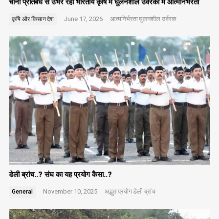
चीनी प्रतिबंध से उभर रही भारतीय कृषि में घुलनशील उर्वरकों में आत्मनिर्भरता
June 17, 2026
आत्मनिर्भरता
घुलनशील उर्वरक
कृषि और किसान
देश
डेली ब्रांच..? संघ का यह प्रयोग कैसा..?
November 10, 2025
अद्भुत प्रयोग
डेली ब्रांच
General