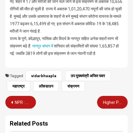
गए. शहर में 17 और मरीजों की जान चले जाने से इस संक्रमण से अबतक 10,656
रोगियों की मौत हो चुकी है. राज्य में अबतक 1,01,20,470 नमूनों की जांच हो चुकी
है. मुम्बई और उसके आसपास के शहरों से बने मुम्बई संभाग कोरोना वायरस के मामले
1977 बढ़कर 6,15,499 हो गए. इस संभाग में अबतक कोविड-19 के 18,485
मरीजों ने जान गंवाई है.
राज्य के पुणे, कोल्हापुर, नासिक और विदर्भ के नागपुर सहित अनेक शहरों मरण भी
संक्रमण बढे हैं.
नागपुर संभाग में
शनिवार को संक्रमितों की संख्या 1,65,857 हो
गई. जबकि 3819 लोगों की इस संक्रमण से जान गंवानी पडी है.
Tagged
vidarbhaapla
उप मुख्यमंत्री अजित पवार
महाराष्ट्र
लॉकडाउन
संक्रमण
Post
NPR : राष्ट्रीय जनसंख्या रजिस्टर अपडेट करने की तैयारी शुरू
Higher Pension : 1,54,003 पेंशनर्स चल बसे EPFO की बदनीयति से
navigation
Related Posts