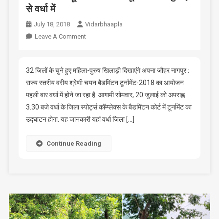
से वर्धा में
July 18, 2018
Vidarbhaapla
On
Leave A Comment
बैडमिंटन
का
दूसरा
32 जिलों के चुने हुए महिला-पुरुष खिलाड़ी दिखाएंगे अपना जौहर नागपुर :
राज्य
राज्य स्तरीय वरीय श्रेणी चयन बैडमिंटन टूर्नामेंट-2018 का आयोजन
चयन
पहली बार वर्धा में होने जा रहा है. आगामी सोमवार, 20 जुलाई को अपराह्न
टूर्नामेंट
3.30 बजे वर्धा के जिला स्पोर्ट्स कॉम्प्लेक्स के बैडमिंटन कोर्ट में टूर्नामेंट का
20
उद्घाटन होगा. यह जानकारी यहां वर्धा जिला […]
जुलाई
से
Continue Reading
वर्धा
में