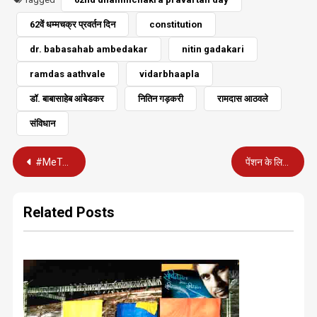
62वें धम्मचक्र प्रवर्तन दिन
constitution
dr. babasahab ambedakar
nitin gadakari
ramdas aathvale
vidarbhaapla
डॉ. बाबासाहेब आंबेडकर
नितिन गड़करी
रामदास आठवले
संविधान
Post
#MeToo कैंपेन : तो ऐसे चलता किए गए एम.जे. अकबर सरकार से
पेंशन के लिए 15 हजार सीमा तय करना अन्यायपूर्ण, केरल हाईकोर्ट ने किया खारिज
navigation
Related Posts