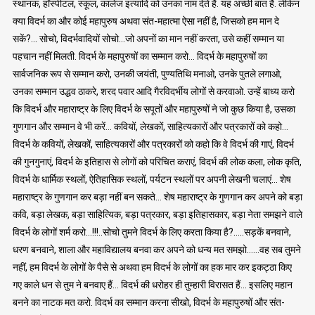
स्थानक, हॉस्पीटल, स्कूल, कालेज इत्यादि को उनका नाम देते हैं. यह अच्छी बात है. लेकिन
क्या विदर्भ का और कोई महापुरुष अथवा संत-महात्मा ऐसा नहीं है, जिसको हम मान दे
सकें?… सोचो, विदर्भवादियों सोचो…जो अपनों का मान नहीं करता, उसे कहीं सम्मान या
पहचान नहीं मिलती. विदर्भ के महापुरुषों का सम्मान करो… विदर्भ के महापुरुषों का
सार्वजनिक रूप से सम्मान करो, उनकी जयंती, पुण्यतिथि मनाओ, उनके पुतले लगाओ,
उनका सम्मान उद्धव ठाकरे, शरद पवार आदि गैरविदर्भीय लोगों से करवाओ. उन्हें बाध्य करो
कि विदर्भ और महाराष्ट्र के लिए विदर्भ के सपूतों और महापुरुषों ने जो कुछ किया है, उसका
गुणगान और सम्मान वे भी करें… कवियों, लेखकों, साहित्यकारों और पत्रकारों को कहो…
विदर्भ के कवियों, लेखकों, साहित्यकारों और पत्रकारों को कहो कि वे विदर्भ की गाएं, विदर्भ
की गुनगुनाएं, विदर्भ के इतिहास से लोगों को परिचित कराएं, विदर्भ की लोक कला, लोक कृति,
विदर्भ के धार्मिक स्थलों, ऐतिहासिक स्थलों, पर्यटन स्थलों पर अपनी लेखनी चलाएं… शेष
महाराष्ट्र के गुणगान कर बड़ा नहीं बन सकते… शेष महाराष्ट्र के गुणगान कर अपने को बड़ा
कवि, बड़ा लेखक, बड़ा साहित्यिक, बड़ा पत्रकार, बड़ा इतिहासकार, बड़ा नेता समझने वाले
विदर्भ के लोगों शर्म करो…!!!..सोचो तुमने विदर्भ के लिए करता किया है?…..सड़कें बनवाने,
धरण बनवाने, शाला और महाविद्यालय बनवा कर अपने को धन्य मत समझो……वह सब तुमने
नहीं, हम विदर्भ के लोगों के पैसे से अथवा हम विदर्भ के लोगों का हक मार कर इकट्ठा किए
गए काले धन से तुम ने बनवाए हैं… विदर्भ की धरोहर ही तुम्हारी विरासत हैं… इसलिए महान
बनने का नाटक मत करो. विदर्भ का सम्मान करना सीखो, विदर्भ के महापुरुषों और संत-