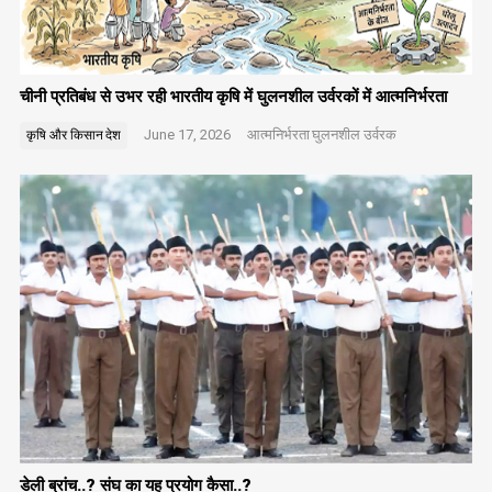
चीनी प्रतिबंध से उभर रही भारतीय कृषि में घुलनशील उर्वरकों में आत्मनिर्भरता
June 17, 2026
आत्मनिर्भरता
घुलनशील उर्वरक
कृषि और किसान
देश
डेली ब्रांच..? संघ का यह प्रयोग कैसा..?