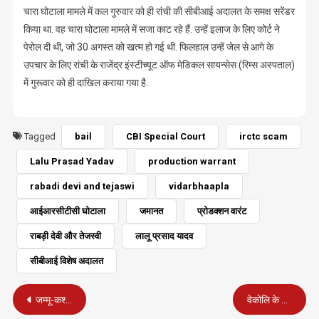
चारा घोटाला मामले में कल गुरुवार को ही रांची की सीबीआई अदालत के समक्ष सरेंडर
किया था. वह चारा घोटाला मामले में सजा काट रहे हैं. उन्‍हें इलाज के लिए कोर्ट ने
पेरोल दी थी, जो 30 अगस्‍त को खत्‍म हो गई थी. फिलहाल उन्हें जेल से आगे के
उपचार के लिए रांची के राजेंद्र इंस्टीच्यूट ऑफ मेडिकल सायन्सेस (रिम्स अस्पताल)
में गुरूवार को ही दाखिल कराया गया है.
Tagged
bail
CBI Special Court
irctc scam
Lalu Prasad Yadav
production warrant
rabadi devi and tejaswi
vidarbhaapla
आईआरसीटीसी घोटाला
जमानत
प्रोडक्‍शन वारंट
राबड़ी देवी और तेजस्वी
लालू प्रसाद यादव
सीबीआई विशेष अदालत
Post
जम्मू-कश्मीर से अनुच्छेद 35ए हटाने पर सुप्रीम कोर्ट में सुनवाई 19 जनवरी तक टली
वेकोलि के निदेशक टी.एन. झा सहित तीन अधिकारी सेवानिवृत