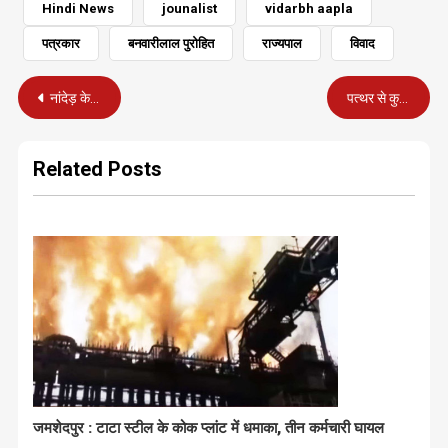
Hindi News
jounalist
vidarbh aapla
पत्रकार
बनवारीलाल पुरोहित
राज्यपाल
विवाद
Post
नांदेड़ के सारखाणी बाजारपेठ से 32 लाख के नकली कपास के बीज जब्त
पत्थर से कुचल कर हत्या मामले की गुत्थी सुलझी, आरोपी ने कबूला जुर्म
navigation
Related Posts
जमशेदपुर : टाटा स्टील के कोक प्लांट में धमाका, तीन कर्मचारी घायल