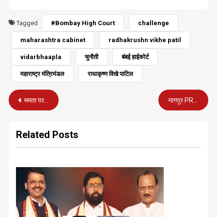
Tagged
#Bombay High Court
challenge
maharashtra cabinet
radhakrushn vikhe patil
vidarbhaapla
चुनौती
बंबई हाईकोर्ट
महाराष्ट्र मंत्रिमंडल
राधाकृष्‍ण विखे पाटिल
Post
ममता पर भागवत का हमला : कहा ऐसा व्यक्ति शासक के लायक नहीं
नागपुर PRSI चैप्टर और उसके अध्यक्ष एस.पी. सिंह सम्मानित
navigation
Related Posts