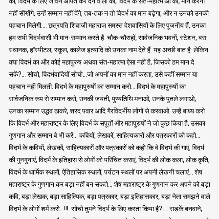
का, विदर्भ के लिए जीवन अर्पित कर देने वालों का, विदर्भ के संत-महात्माओं का, मान करना
नहीं सीखेंगे, उन्हें सम्मान नहीं देंगे, तब-तक न तो विदर्भ का मान बढ़ेगा, और न उनको उनकी
पहचान मिलेगी…. छत्रपति शिवाजी महाराज समस्त देशवासियों के लिए पूजनीय हैं, उनका
हम सभी विदर्भवासी भी मान-सम्मान करते हैं. चौक-चौराहों, सार्वजनिक भवनों, स्टेशन, बस
स्थानक, हॉस्पीटल, स्कूल, कालेज इत्यादि को उनका नाम देते हैं. यह अच्छी बात है. लेकिन
क्या विदर्भ का और कोई महापुरुष अथवा संत-महात्मा ऐसा नहीं है, जिसको हम मान दे
सकें?… सोचो, विदर्भवादियों सोचो…जो अपनों का मान नहीं करता, उसे कहीं सम्मान या
पहचान नहीं मिलती. विदर्भ के महापुरुषों का सम्मान करो… विदर्भ के महापुरुषों का
सार्वजनिक रूप से सम्मान करो, उनकी जयंती, पुण्यतिथि मनाओ, उनके पुतले लगाओ,
उनका सम्मान उद्धव ठाकरे, शरद पवार आदि गैरविदर्भीय लोगों से करवाओ. उन्हें बाध्य करो
कि विदर्भ और महाराष्ट्र के लिए विदर्भ के सपूतों और महापुरुषों ने जो कुछ किया है, उसका
गुणगान और सम्मान वे भी करें… कवियों, लेखकों, साहित्यकारों और पत्रकारों को कहो…
विदर्भ के कवियों, लेखकों, साहित्यकारों और पत्रकारों को कहो कि वे विदर्भ की गाएं, विदर्भ
की गुनगुनाएं, विदर्भ के इतिहास से लोगों को परिचित कराएं, विदर्भ की लोक कला, लोक कृति,
विदर्भ के धार्मिक स्थलों, ऐतिहासिक स्थलों, पर्यटन स्थलों पर अपनी लेखनी चलाएं… शेष
महाराष्ट्र के गुणगान कर बड़ा नहीं बन सकते… शेष महाराष्ट्र के गुणगान कर अपने को बड़ा
कवि, बड़ा लेखक, बड़ा साहित्यिक, बड़ा पत्रकार, बड़ा इतिहासकार, बड़ा नेता समझने वाले
विदर्भ के लोगों शर्म करो…!!!..सोचो तुमने विदर्भ के लिए करता किया है?…..सड़कें बनवाने,