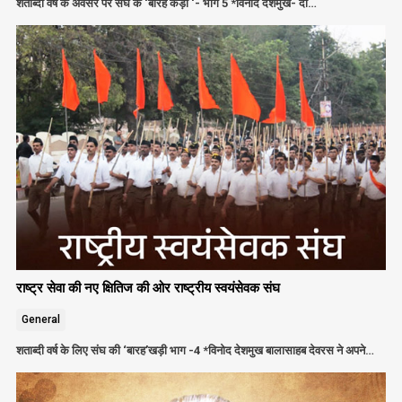
शताब्दी वर्ष के अवसर पर संघ के ‘बारह कड़ी ‘- भाग 5 *विनोद देशमुख- दो…
राष्ट्र सेवा की नए क्षितिज की ओर राष्ट्रीय स्वयंसेवक संघ
General
शताब्दी वर्ष के लिए संघ की ‘बारह’खड़ी भाग -4 *विनोद देशमुख बालासाहब देवरस ने अपने…