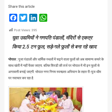
‘स्टार्टअप’
Share this article
पहुंचा
भोपाल,
Facebook
Twitter
LinkedIn
WhatsApp
चढ़ावे
के
Post Views:
395
फूलों
युवा उद्यमियों ने गणपति पंडालों, मंदिरों से एकत्र
से
बना
किया 2.5 टन फूल, सड़े-गले फूलों से बना रहे खाद
रहे
अगरबत्ती
भोपाल :
पूजा पंडालों और धार्मिक स्थलों में चढ़ने वाला फूलों को अब सामान्य कचरे के
साथ खंती में नहीं फेंका जाएगा. बल्कि शिरडी की तर्ज पर भोपाल में भी इन फूलों से
अगरबत्ती बनाई जाएगी. भोपाल नगर निगम स्वच्छता अभियान के तहत री-यूज थीम
पर नवाचार कर रहा है.