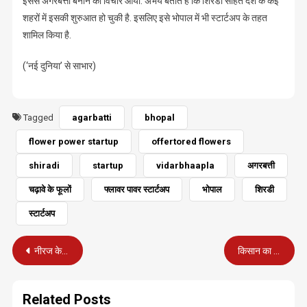
इससे अगरबत्ती बनाने का विचार आया. अभय बताते हैं कि शिरडी सहित देश के कई
शहरों में इसकी शुरुआत हो चुकी है. इसलिए इसे भोपाल में भी स्टार्टअप के तहत
शामिल किया है.
(‘नई दुनिया’ से साभार)
Tagged
agarbatti
bhopal
flower power startup
offertored flowers
shiradi
startup
vidarbhaapla
अगरबत्ती
चढ़ावे के फूलों
फ्लावर पावर स्टार्टअप
भोपाल
शिरडी
स्टार्टअप
Post
नीरज के विक्रम से गूंज रहा है “मोटू और पतलू की जोड़ी” का डंका
किसान का सिर अलग कर धड़ ले गया नरभक्षी बाघ, अधखाया धड़ बरामद
navigation
Related Posts