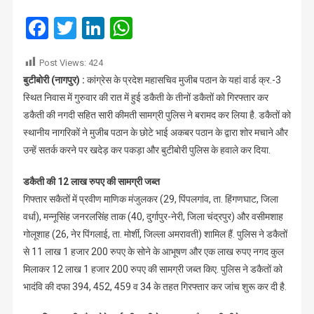
मुजीब
पठान
Facebook
Twitter
LinkedIn
WhatsApp
के
बुटीबोरी
Post Views:
424
निवास
बुटीबोरी (नागपुर) :
कांग्रेस के प्रदेश महासचिव मुजीब पठान के यहां वार्ड क्र.-3
पर
स्थित निवास में गुरुवार की रात में हुई डकैती के तीनों डकैतों को गिरफ्तार कर
डकैती,
तीनों
डकैती की नगदी सहित सारी कीमती सामग्री पुलिस ने बरामद कर लिया है. डकैतों को
डकैत
स्थानीय नागरिकों ने मुजीब पठान के छोटे भाई अकबर पठान के द्वारा शोर मचाने और
गिरफ्तार
उन्हें सतर्क करने पर खदेड़ कर पकड़ा और बुटीबोरी पुलिस के हवाले कर दिया.
डकैती की 12 लाख रुपए की सामग्री जब्त
गिफ्तार सकैतों में प्रवीण माणिक मंजुलकर (29, पिंपलगांव, ता. हिंगणघाट, जिला
वर्धा), मन्नूसिंह जनरलसिंह ताक (40, दुर्गापुर-नेरी, जिला चंद्रपुर) और वसीमशाह
गोलूशाह (26, नेर पिंगलाई, ता. मोर्शी, जिल्ला अमरावती) शामिल हैं. पुलिस ने डकैतों
से 11 लाख 1 हजार 200 रुपए के सोने के आभूषण और एक लाख रुपए नगद कुल
मिलाकर 12 लाख 1 हजार 200 रुपए की सामग्री जब्त किए. पुलिस ने डकैतों को
भादंवि की दफा 394, 452, 459 व 34 के तहत गिरफ्तार कर जांच शुरू कर दी है.