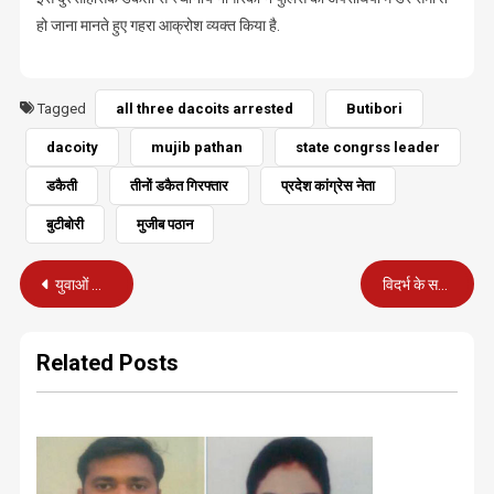
हो जाना मानते हुए गहरा आक्रोश व्यक्त किया है.
Tagged
all three dacoits arrested
Butibori
dacoity
mujib pathan
state congrss leader
डकैती
तीनों डकैत गिरफ्तार
प्रदेश कांग्रेस नेता
बुटीबोरी
मुजीब पठान
Post
युवाओं को वेकोलि में नौकरी दिलाने का झांसा दे रहे हैं असामाजिक तत्व
विदर्भ के सभी 11 जिलों में पृथक राज्य के लिए शुरू होगा 2 अक्टूबर से आंदोलन
navigation
Related Posts