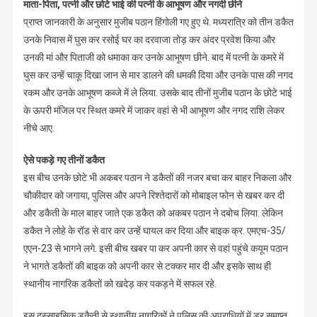
माता-पिता, पत्नी और छोटे भाई की पत्नी के आभूषण और नगदी छीने
प्राप्त जानकारी के अनुसार मुजीब पठान हिंगोली गए हुए थे. मध्यरात्रि को तीन डकैत
उनके निवास में घुस कर रसोई घर का दरवाजा तोड़ कर अंदर प्रवेश किया और
उनकी मां और पिताजी को धमाका कर उनके आभूषण छीने. बाद में पत्नी के कमरे में
घुस कर उन्हें चाकू दिखा जान से मार डालने की धमकी दिया और उनके पास की नगद
रकम और उनके आभूषण कब्जे में ले लिया. उसके बाद तीनों मुजीब पठान के छोटे भाई
के ऊपरी मंजिल पर स्थित कमरे में जाकर वहां से भी आभूषण और नगद राशि लेकर
नीचे आए.
ऐसे पकड़े गए तीनों डकैत
इस बीच उनके छोटे भी अकबर पठान ने डकैतों की नजर बचा कर बाहर निकला और
चौकीदार को जगाया, पुलिस और अपने रिश्तेदारों को मोबाइल फोन से खबर कर दी
और डकैती के माल बाहर जाते एक डकैत को अकबर पठान ने दबोच लिया. लेकिन
डकैत ने लोहे के रॉड से वार कर उन्हें घायल कर दिया और बाइक क्र. एमएच-35/
एएन-23 से भागने लगे. इसी बीच खबर पा कर अपनी कार से वहां पहुंचे कयूम पठान
ने भागते डकैतों की बाइक को अपनी कार से टक्कर मार दी और इसके साथ ही
स्थानीय नागरिक डकैतों को खदेड़ कर पकड़ने में सफल रहे.
इस दुस्साहसिक डकैती से स्थानीय नागरिकों ने पुलिस की अपराधियों में डर समाप्त