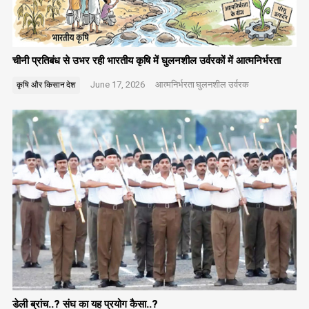
चीनी प्रतिबंध से उभर रही भारतीय कृषि में घुलनशील उर्वरकों में आत्मनिर्भरता
June 17, 2026
आत्मनिर्भरता
घुलनशील उर्वरक
कृषि और किसान
देश
डेली ब्रांच..? संघ का यह प्रयोग कैसा..?