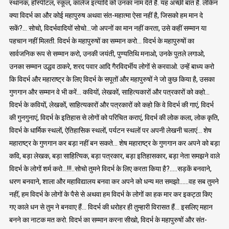
स्थानक, हॉस्पीटल, स्कूल, कालेज इत्यादि को उनका नाम देते हैं. यह अच्छी बात है. लेकिन
क्या विदर्भ का और कोई महापुरुष अथवा संत-महात्मा ऐसा नहीं है, जिसको हम मान दे
सकें?… सोचो, विदर्भवादियों सोचो…जो अपनों का मान नहीं करता, उसे कहीं सम्मान या
पहचान नहीं मिलती. विदर्भ के महापुरुषों का सम्मान करो… विदर्भ के महापुरुषों का
सार्वजनिक रूप से सम्मान करो, उनकी जयंती, पुण्यतिथि मनाओ, उनके पुतले लगाओ,
उनका सम्मान उद्धव ठाकरे, शरद पवार आदि गैरविदर्भीय लोगों से करवाओ. उन्हें बाध्य करो
कि विदर्भ और महाराष्ट्र के लिए विदर्भ के सपूतों और महापुरुषों ने जो कुछ किया है, उसका
गुणगान और सम्मान वे भी करें… कवियों, लेखकों, साहित्यकारों और पत्रकारों को कहो…
विदर्भ के कवियों, लेखकों, साहित्यकारों और पत्रकारों को कहो कि वे विदर्भ की गाएं, विदर्भ
की गुनगुनाएं, विदर्भ के इतिहास से लोगों को परिचित कराएं, विदर्भ की लोक कला, लोक कृति,
विदर्भ के धार्मिक स्थलों, ऐतिहासिक स्थलों, पर्यटन स्थलों पर अपनी लेखनी चलाएं… शेष
महाराष्ट्र के गुणगान कर बड़ा नहीं बन सकते… शेष महाराष्ट्र के गुणगान कर अपने को बड़ा
कवि, बड़ा लेखक, बड़ा साहित्यिक, बड़ा पत्रकार, बड़ा इतिहासकार, बड़ा नेता समझने वाले
विदर्भ के लोगों शर्म करो…!!!..सोचो तुमने विदर्भ के लिए करता किया है?…..सड़कें बनवाने,
धरण बनवाने, शाला और महाविद्यालय बनवा कर अपने को धन्य मत समझो……वह सब तुमने
नहीं, हम विदर्भ के लोगों के पैसे से अथवा हम विदर्भ के लोगों का हक मार कर इकट्ठा किए
गए काले धन से तुम ने बनवाए हैं… विदर्भ की धरोहर ही तुम्हारी विरासत हैं… इसलिए महान
बनने का नाटक मत करो. विदर्भ का सम्मान करना सीखो, विदर्भ के महापुरुषों और संत-