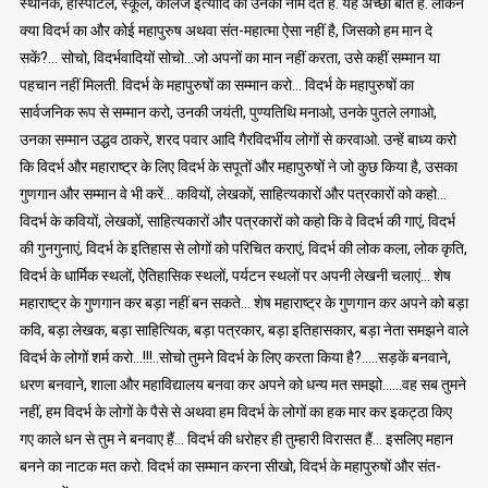
स्थानक, हॉस्पीटल, स्कूल, कालेज इत्यादि को उनका नाम देते हैं. यह अच्छी बात है. लेकिन
क्या विदर्भ का और कोई महापुरुष अथवा संत-महात्मा ऐसा नहीं है, जिसको हम मान दे
सकें?… सोचो, विदर्भवादियों सोचो…जो अपनों का मान नहीं करता, उसे कहीं सम्मान या
पहचान नहीं मिलती. विदर्भ के महापुरुषों का सम्मान करो… विदर्भ के महापुरुषों का
सार्वजनिक रूप से सम्मान करो, उनकी जयंती, पुण्यतिथि मनाओ, उनके पुतले लगाओ,
उनका सम्मान उद्धव ठाकरे, शरद पवार आदि गैरविदर्भीय लोगों से करवाओ. उन्हें बाध्य करो
कि विदर्भ और महाराष्ट्र के लिए विदर्भ के सपूतों और महापुरुषों ने जो कुछ किया है, उसका
गुणगान और सम्मान वे भी करें… कवियों, लेखकों, साहित्यकारों और पत्रकारों को कहो…
विदर्भ के कवियों, लेखकों, साहित्यकारों और पत्रकारों को कहो कि वे विदर्भ की गाएं, विदर्भ
की गुनगुनाएं, विदर्भ के इतिहास से लोगों को परिचित कराएं, विदर्भ की लोक कला, लोक कृति,
विदर्भ के धार्मिक स्थलों, ऐतिहासिक स्थलों, पर्यटन स्थलों पर अपनी लेखनी चलाएं… शेष
महाराष्ट्र के गुणगान कर बड़ा नहीं बन सकते… शेष महाराष्ट्र के गुणगान कर अपने को बड़ा
कवि, बड़ा लेखक, बड़ा साहित्यिक, बड़ा पत्रकार, बड़ा इतिहासकार, बड़ा नेता समझने वाले
विदर्भ के लोगों शर्म करो…!!!..सोचो तुमने विदर्भ के लिए करता किया है?…..सड़कें बनवाने,
धरण बनवाने, शाला और महाविद्यालय बनवा कर अपने को धन्य मत समझो……वह सब तुमने
नहीं, हम विदर्भ के लोगों के पैसे से अथवा हम विदर्भ के लोगों का हक मार कर इकट्ठा किए
गए काले धन से तुम ने बनवाए हैं… विदर्भ की धरोहर ही तुम्हारी विरासत हैं… इसलिए महान
बनने का नाटक मत करो. विदर्भ का सम्मान करना सीखो, विदर्भ के महापुरुषों और संत-