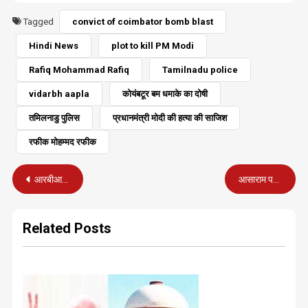
Tagged
convict of coimbator bomb blast
Hindi News
plot to kill PM Modi
Rafiq Mohammad Rafiq
Tamilnadu police
vidarbh aapla
कोयंबटूर बम धमाके का दोषी
तमिलनाडु पुलिस
प्रधानमंत्री मोदी की हत्या की साजिश
रफीक मोहम्मद रफीक
Post
आरबीआई के पूर्व गवर्नर रघुराम राजन बन सकते हैं बैंक ऑफ इंग्लैंड के प्रमुख
आसाराम पर फैसला कल 25 को जेल में ही
navigation
Related Posts