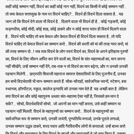
कहीं कोई सम्मान नहीं, विदर्भ का कहीं कोई गान नहीं, विदर्भ का किसी में कोई सम्मान नहीं…
तो क्या केवल सत्तासुख के नाम पर विदर्भ चाहिए?… विदर्भ ही विदर्भ दिला सकता है… यह
जान लो कि विदर्भ देने वाला भी विदर्भ है… दिलाने वाला भी विदर्भ ही है… कोई गड़करी, कोई
फड़णवीस, कोई मोदी, कोई शाह, कोई ठाकरे और न कोई शरद पवार ही विदर्भ दिलाने वाला
है… विदर्भ यदि चाहिए तो बस केवल और केवल विदर्भ ही विदर्भ दिला सकता है…तो यदि
विदर्भ चाहिए तो केवल विदर्भ का सम्मान करो… विदर्भ की धरती को मां की तरह प्यार करो, मां
की तरह सम्मान दो…! जब तक विदर्भ के लोग स्वयं विदर्भ का, विदर्भ के अपने इतिहास पुरुषों
का, विदर्भ के लिए जीवन अर्पित कर देने वालों का, विदर्भ के संत-महात्माओं का, मान करना
नहीं सीखेंगे, उन्हें सम्मान नहीं देंगे, तब-तक न तो विदर्भ का मान बढ़ेगा, और न उनको उनकी
पहचान मिलेगी…. छत्रपति शिवाजी महाराज समस्त देशवासियों के लिए पूजनीय हैं, उनका
हम सभी विदर्भवासी भी मान-सम्मान करते हैं. चौक-चौराहों, सार्वजनिक भवनों, स्टेशन, बस
स्थानक, हॉस्पीटल, स्कूल, कालेज इत्यादि को उनका नाम देते हैं. यह अच्छी बात है. लेकिन
क्या विदर्भ का और कोई महापुरुष अथवा संत-महात्मा ऐसा नहीं है, जिसको हम मान दे
सकें?… सोचो, विदर्भवादियों सोचो…जो अपनों का मान नहीं करता, उसे कहीं सम्मान या
पहचान नहीं मिलती. विदर्भ के महापुरुषों का सम्मान करो… विदर्भ के महापुरुषों का
सार्वजनिक रूप से सम्मान करो, उनकी जयंती, पुण्यतिथि मनाओ, उनके पुतले लगाओ,
उनका सम्मान उद्धव ठाकरे, शरद पवार आदि गैरविदर्भीय लोगों से करवाओ. उन्हें बाध्य करो
कि विदर्भ और महाराष्ट्र के लिए विदर्भ के सपूतों और महापुरुषों ने जो कुछ किया है, उसका