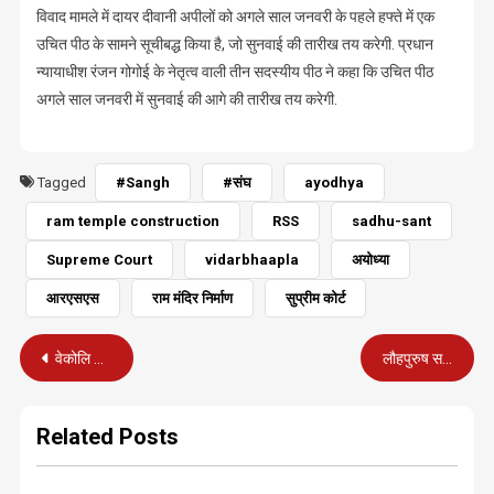
विवाद मामले में दायर दीवानी अपीलों को अगले साल जनवरी के पहले हफ्ते में एक
उचित पीठ के सामने सूचीबद्ध किया है, जो सुनवाई की तारीख तय करेगी. प्रधान
न्यायाधीश रंजन गोगोई के नेतृत्व वाली तीन सदस्यीय पीठ ने कहा कि उचित पीठ
अगले साल जनवरी में सुनवाई की आगे की तारीख तय करेगी.
Tagged
#Sangh
#संघ
ayodhya
ram temple construction
RSS
sadhu-sant
Supreme Court
vidarbhaapla
अयोध्या
आरएसएस
राम मंदिर निर्माण
सुप्रीम कोर्ट
Post
वेकोलि कर्मी सदाचार बरतें : सतर्कता जागरूकता सप्ताह पर सीएमडी का सन्देश
लौहपुरुष सरदार पटेल की प्रतिमा ‘स्टैच्यू ऑफ यूनिटी’ देश को समर्पित
navigation
Related Posts