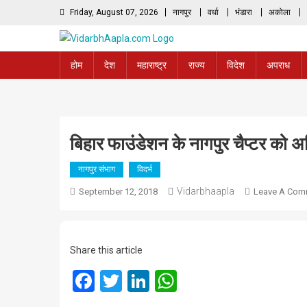
Skip
Friday, August 07, 2026
नागपुर
वर्धा
भंडारा
अकोला
to
content
होम
देश
महाराष्ट्र
राज्य
विदेश
अपराध
बिहार फाउंडेशन के नागपुर चैप्टर को अधि
नागपुर संभाग
विदर्भ
Vidarbhaapla
September 12, 2018
Leave A Com
Share this article
Facebook
Twitter
LinkedIn
WhatsApp