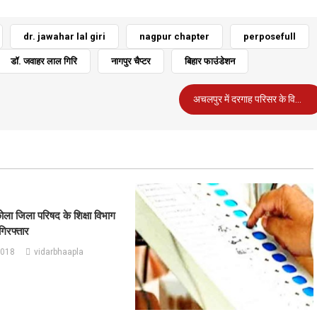
dr. jawahar lal giri
nagpur chapter
perposefull
डॉ. जवाहर लाल गिरि
नागपुर चैप्टर
बिहार फाउंडेशन
अचलपुर में दरगाह परिसर के विकास कार्य का हाजी अनीस अहमद ने किया भूमि पूजन
ोला जिला परिषद के शिक्षा विभाग
गिरफ्तार
2018
vidarbhaapla