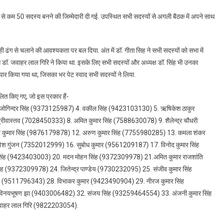
 कम से कम 50 सदस्य बनने की जिम्मेदारी दी गई. उपस्थित सभी सदस्यों से अगली बैठक में अपने साथ
सही ढंग से चलाने की आवश्यकता पर बल दिया. अंत में डॉ. गीता सिह ने सभी सदस्यों को सभा में
े डॉ. जवाहर लाल गिरि ने किया था. इसके लिए सभी सदस्यों और अध्यक्ष डॉ. सिंह भी उनका
र किया गया था, जिसका भर पेट स्वाद सभी सदस्यों ने लिया.
ित किए गए, जो इस प्रकार हैं-
 जोगिन्दर सिंह (9373125987) 4. वकील सिंह (9423103130) 5. ऋषिकेश ठाकुर
ीवास्तव (7028450333) 8. अमित कुमार सिंह (7588630078) 9. शैलेन्द्र चौधरी
र कुमार सिंह (9876179878) 12. अरुण कुमार सिंह (7755980285) 13. कमला शंकर
 गुंजन (7352012999) 16. सुबोध कुमार (9561209187) 17. विनोद कुमार सिंह
 सिंह (9423403003) 20. मदन मोहन सिंह (9372309978) 21.अमित कुमार राजशांति
ह (9372309978) 24. जितेन्द्र पाण्डेय (9730232095) 25. संजीव कुमार सिंह
 (9511796343) 28. विभाकर कुमार (9423490904) 29. नीरज कुमार सिंह
िनयभूषण झा (9403006482) 32. संजय सिंह (93259464554) 33. अंजनी कुमार सिंह
ाहर लाल गिरि (9822203054).