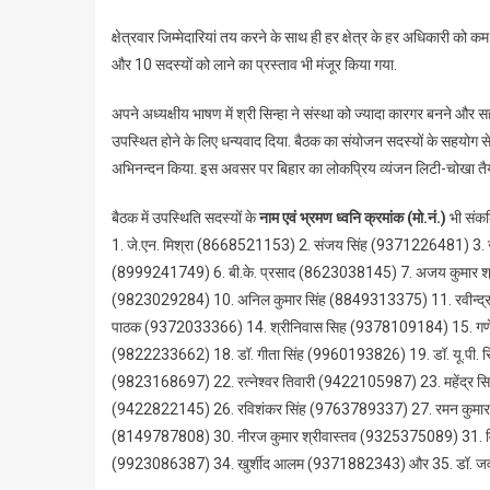
क्षेत्रवार जिम्मेदारियां तय करने के साथ ही हर क्षेत्र के हर अधिकारी को
और 10 सदस्यों को लाने का प्रस्ताव भी मंजूर किया गया.
अपने अध्यक्षीय भाषण में श्री सिन्हा ने संस्था को ज्यादा कारगर बनने और 
उपस्थित होने के लिए धन्यवाद दिया. बैठक का संयोजन सदस्यों के सहयोग स
अभिनन्दन किया. इस अवसर पर बिहार का लोकप्रिय व्यंजन लिटी-चोखा तैया
बैठक में उपस्थिति सदस्यों के
नाम एवं भ्रमण ध्वनि क्रमांक (मो.नं.)
भी संकल
1. जे.एन. मिश्रा (8668521153) 2. संजय सिंह (9371226481) 3.
(8999241749) 6. बी.के. प्रसाद (8623038145) 7. अजय कुमार श्र
(9823029284) 10. अनिल कुमार सिंह (8849313375) 11. रवीन्द्
पाठक (9372033366) 14. श्रीनिवास सिह (9378109184) 15. गणेश
(9822233662) 18. डॉ. गीता सिंह (9960193826) 19. डॉ. यू.पी.
(9823168697) 22. रत्नेश्वर तिवारी (9422105987) 23. महेंद्र सि
(9422822145) 26. रविशंकर सिंह (9763789337) 27. रमन कुमार
(8149787808) 30. नीरज कुमार श्रीवास्तव (9325375089) 31. व
(9923086387) 34. खुर्शीद आलम (9371882343) और 35. डॉ. जव