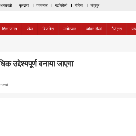
अमरावती
बुलढाणा
यवतमाल
गढ़चिरोली
गोंदिया
चंद्रपुर
शिक्षाजगत
खेल
बिजनेस
मनोरंजन
जीवन शैली
गैजेट्स
संप
क उद्देश्यपूर्ण बनाया जाएगा
On
ment
बिहार
फाउंडेशन
के
नागपुर
चैप्टर
को
अधिक