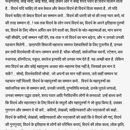
फड़णवीस, कोई मोदी, कोई शाह, कोई ठाकरे और न कोई शरद पवार ही विदर्भ दिलाने वाला
है… विदर्भ यदि चाहिए तो बस केवल और केवल विदर्भ ही विदर्भ दिला सकता है…तो यदि
विदर्भ चाहिए तो केवल विदर्भ का सम्मान करो… विदर्भ की धरती को मां की तरह प्यार करो, मां
की तरह सम्मान दो…! जब तक विदर्भ के लोग स्वयं विदर्भ का, विदर्भ के अपने इतिहास पुरुषों
का, विदर्भ के लिए जीवन अर्पित कर देने वालों का, विदर्भ के संत-महात्माओं का, मान करना
नहीं सीखेंगे, उन्हें सम्मान नहीं देंगे, तब-तक न तो विदर्भ का मान बढ़ेगा, और न उनको उनकी
पहचान मिलेगी…. छत्रपति शिवाजी महाराज समस्त देशवासियों के लिए पूजनीय हैं, उनका
हम सभी विदर्भवासी भी मान-सम्मान करते हैं. चौक-चौराहों, सार्वजनिक भवनों, स्टेशन, बस
स्थानक, हॉस्पीटल, स्कूल, कालेज इत्यादि को उनका नाम देते हैं. यह अच्छी बात है. लेकिन
क्या विदर्भ का और कोई महापुरुष अथवा संत-महात्मा ऐसा नहीं है, जिसको हम मान दे
सकें?… सोचो, विदर्भवादियों सोचो…जो अपनों का मान नहीं करता, उसे कहीं सम्मान या
पहचान नहीं मिलती. विदर्भ के महापुरुषों का सम्मान करो… विदर्भ के महापुरुषों का
सार्वजनिक रूप से सम्मान करो, उनकी जयंती, पुण्यतिथि मनाओ, उनके पुतले लगाओ,
उनका सम्मान उद्धव ठाकरे, शरद पवार आदि गैरविदर्भीय लोगों से करवाओ. उन्हें बाध्य करो
कि विदर्भ और महाराष्ट्र के लिए विदर्भ के सपूतों और महापुरुषों ने जो कुछ किया है, उसका
गुणगान और सम्मान वे भी करें… कवियों, लेखकों, साहित्यकारों और पत्रकारों को कहो…
विदर्भ के कवियों, लेखकों, साहित्यकारों और पत्रकारों को कहो कि वे विदर्भ की गाएं, विदर्भ
की गुनगुनाएं, विदर्भ के इतिहास से लोगों को परिचित कराएं, विदर्भ की लोक कला, लोक कृति,