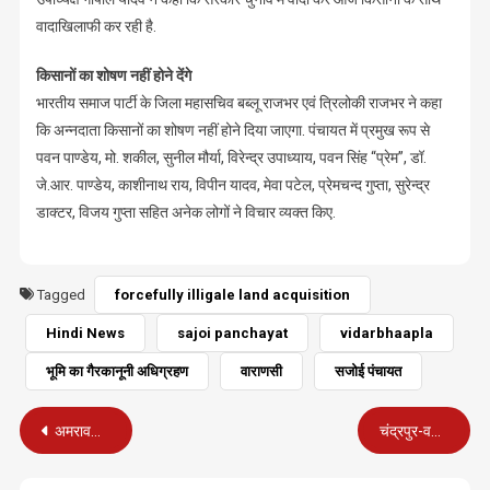
वादाखिलाफी कर रही है.
किसानों का शोषण नहीं होने देंगे
भारतीय समाज पार्टी के जिला महासचिव बब्लू राजभर एवं त्रिलोकी राजभर ने कहा
कि अन्नदाता किसानों का शोषण नहीं होने दिया जाएगा. पंचायत में प्रमुख रूप से
पवन पाण्डेय, मो. शकील, सुनील मौर्या, विरेन्द्र उपाध्याय, पवन सिंह “प्रेम”, डॉ.
जे.आर. पाण्डेय, काशीनाथ राय, विपीन यादव, मेवा पटेल, प्रेमचन्द गुप्ता, सुरेन्द्र
डाक्टर, विजय गुप्ता सहित अनेक लोगों ने विचार व्यक्त किए.
Tagged
forcefully illigale land acquisition
Hindi News
sajoi panchayat
vidarbhaapla
भूमि का गैरकानूनी अधिग्रहण
वाराणसी
सजोई पंचायत
Post
अमरावती और चंद्रपुर-वर्धा-गढ़चिरोली समेत 6 वि.प. सीटों के लिए मतदान जारी
चंद्रपुर-वर्धा-गढ़चिरोली स्थानीय स्वशासी निकाय क्षेत्र के चुनाव में 99.73 प्र.श. मतदान
navigation