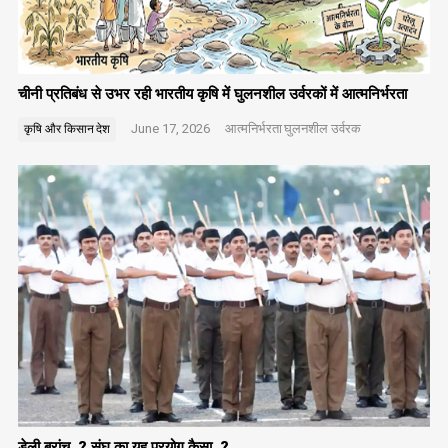
चीनी प्रतिबंध से उभर रही भारतीय कृषि में घुलनशील उर्वरकों में आत्मनिर्भरता
June 17, 2026
आत्मनिर्भरता
घुलनशील उर्वरक
कृषि और किसान
देश
डेली ब्रांच..? संघ का यह प्रयोग कैसा..?