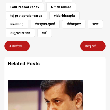
Lalu Prasad Yadav
Nitish Kumar
tej pratap-aishvarya
vidarbhaapla
wedding
तेज प्रताप-ऐश्वर्या
नीतीश कुमार
पटना
लालू प्रसाद यादव
शादी
Post
कर्नाटक में 70 फीसदी मतदान, एग्जिट पोल के नतीजे भी आ गए
वजहें अनेक बताई जा रही हैं औरंगाबाद हिंसा की
navigation
Related Posts