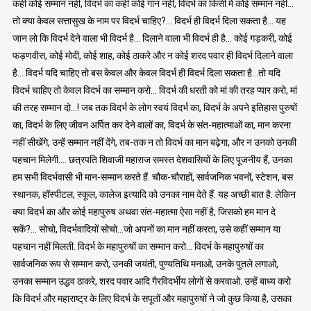
कहीं कोई सम्मान नहीं, विदर्भ का कहीं कोई गान नहीं, विदर्भ का किसी में कोई सम्मान नहीं…
तो क्या केवल सत्तासुख के नाम पर विदर्भ चाहिए?… विदर्भ ही विदर्भ दिला सकता है… यह
जान लो कि विदर्भ देने वाला भी विदर्भ है… दिलाने वाला भी विदर्भ ही है… कोई गड़करी, कोई
फड़णवीस, कोई मोदी, कोई शाह, कोई ठाकरे और न कोई शरद पवार ही विदर्भ दिलाने वाला
है… विदर्भ यदि चाहिए तो बस केवल और केवल विदर्भ ही विदर्भ दिला सकता है…तो यदि
विदर्भ चाहिए तो केवल विदर्भ का सम्मान करो… विदर्भ की धरती को मां की तरह प्यार करो, मां
की तरह सम्मान दो…! जब तक विदर्भ के लोग स्वयं विदर्भ का, विदर्भ के अपने इतिहास पुरुषों
का, विदर्भ के लिए जीवन अर्पित कर देने वालों का, विदर्भ के संत-महात्माओं का, मान करना
नहीं सीखेंगे, उन्हें सम्मान नहीं देंगे, तब-तक न तो विदर्भ का मान बढ़ेगा, और न उनको उनकी
पहचान मिलेगी…. छत्रपति शिवाजी महाराज समस्त देशवासियों के लिए पूजनीय हैं, उनका
हम सभी विदर्भवासी भी मान-सम्मान करते हैं. चौक-चौराहों, सार्वजनिक भवनों, स्टेशन, बस
स्थानक, हॉस्पीटल, स्कूल, कालेज इत्यादि को उनका नाम देते हैं. यह अच्छी बात है. लेकिन
क्या विदर्भ का और कोई महापुरुष अथवा संत-महात्मा ऐसा नहीं है, जिसको हम मान दे
सकें?… सोचो, विदर्भवादियों सोचो…जो अपनों का मान नहीं करता, उसे कहीं सम्मान या
पहचान नहीं मिलती. विदर्भ के महापुरुषों का सम्मान करो… विदर्भ के महापुरुषों का
सार्वजनिक रूप से सम्मान करो, उनकी जयंती, पुण्यतिथि मनाओ, उनके पुतले लगाओ,
उनका सम्मान उद्धव ठाकरे, शरद पवार आदि गैरविदर्भीय लोगों से करवाओ. उन्हें बाध्य करो
कि विदर्भ और महाराष्ट्र के लिए विदर्भ के सपूतों और महापुरुषों ने जो कुछ किया है, उसका