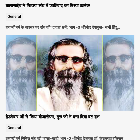
बालासाहेब ने मिटाया संघ में जातिवाद का मिथ्या कलंक
General
शताब्दी वर्ष के अवसर पर संघ की ‘द्वादश’ छवि, भाग -3 *विनोद देशमुख- सभी हिंदू…
हेडगेवार जी ने किया बीजारोपण, गुरु जी ने बना दिया वट वृक्ष
General
शताब्दी वर्ष निमित्त संघ की ‘बारह-खड़ी’ भाग -2 *विनोद देशमुख डॉ. केशवराव बलिराम