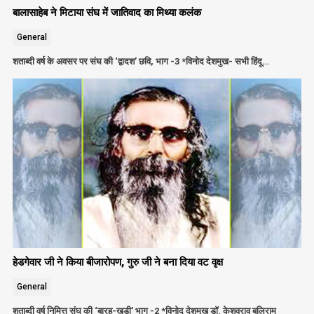
बालासाहेब ने मिटाया संघ में जातिवाद का मिथ्या कलंक
General
शताब्दी वर्ष के अवसर पर संघ की ‘द्वादश’ छवि, भाग -3 *विनोद देशमुख- सभी हिंदू…
हेडगेवार जी ने किया बीजारोपण, गुरु जी ने बना दिया वट वृक्ष
General
शताब्दी वर्ष निमित्त संघ की ‘बारह-खड़ी’ भाग -2 *विनोद देशमुख डॉ. केशवराव बलिराम