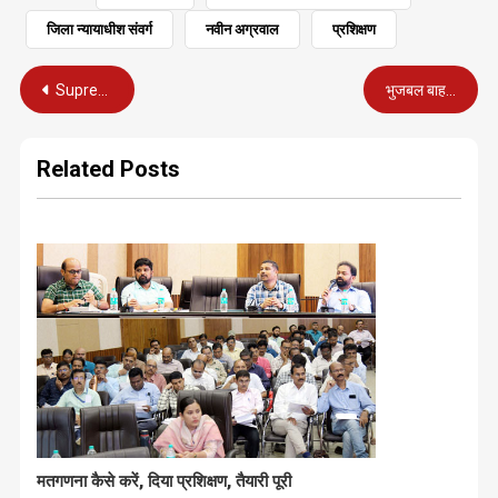
जिला न्यायाधीश संवर्ग
नवीन अग्रवाल
प्रशिक्षण
Post
Supreme Court को ही जब अपनी अवमानना से फर्क नहीं पड़ता..!
भुजबल बाहर क्यों कैबिनेट से, CM ने किया बड़ा खुलासा!
navigation
Related Posts
मतगणना कैसे करें, दिया प्रशिक्षण, तैयारी पूरी