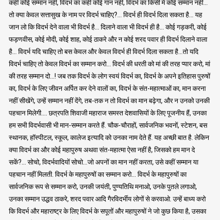
कहीं कोई सम्मान नहीं, विदर्भ का कहीं कोई गान नहीं, विदर्भ का किसी में कोई सम्मान नहीं…
तो क्या केवल सत्तासुख के नाम पर विदर्भ चाहिए?… विदर्भ ही विदर्भ दिला सकता है… यह
जान लो कि विदर्भ देने वाला भी विदर्भ है… दिलाने वाला भी विदर्भ ही है… कोई गड़करी, कोई
फड़णवीस, कोई मोदी, कोई शाह, कोई ठाकरे और न कोई शरद पवार ही विदर्भ दिलाने वाला
है… विदर्भ यदि चाहिए तो बस केवल और केवल विदर्भ ही विदर्भ दिला सकता है…तो यदि
विदर्भ चाहिए तो केवल विदर्भ का सम्मान करो… विदर्भ की धरती को मां की तरह प्यार करो, मां
की तरह सम्मान दो…! जब तक विदर्भ के लोग स्वयं विदर्भ का, विदर्भ के अपने इतिहास पुरुषों
का, विदर्भ के लिए जीवन अर्पित कर देने वालों का, विदर्भ के संत-महात्माओं का, मान करना
नहीं सीखेंगे, उन्हें सम्मान नहीं देंगे, तब-तक न तो विदर्भ का मान बढ़ेगा, और न उनको उनकी
पहचान मिलेगी…. छत्रपति शिवाजी महाराज समस्त देशवासियों के लिए पूजनीय हैं, उनका
हम सभी विदर्भवासी भी मान-सम्मान करते हैं. चौक-चौराहों, सार्वजनिक भवनों, स्टेशन, बस
स्थानक, हॉस्पीटल, स्कूल, कालेज इत्यादि को उनका नाम देते हैं. यह अच्छी बात है. लेकिन
क्या विदर्भ का और कोई महापुरुष अथवा संत-महात्मा ऐसा नहीं है, जिसको हम मान दे
सकें?… सोचो, विदर्भवादियों सोचो…जो अपनों का मान नहीं करता, उसे कहीं सम्मान या
पहचान नहीं मिलती. विदर्भ के महापुरुषों का सम्मान करो… विदर्भ के महापुरुषों का
सार्वजनिक रूप से सम्मान करो, उनकी जयंती, पुण्यतिथि मनाओ, उनके पुतले लगाओ,
उनका सम्मान उद्धव ठाकरे, शरद पवार आदि गैरविदर्भीय लोगों से करवाओ. उन्हें बाध्य करो
कि विदर्भ और महाराष्ट्र के लिए विदर्भ के सपूतों और महापुरुषों ने जो कुछ किया है, उसका