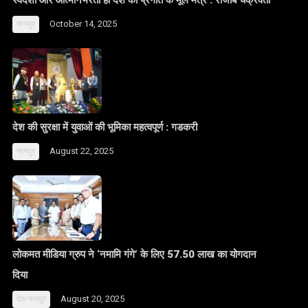
स्वदेशी और आत्मनिर्भरता ही देश की प्रगति के मूल मंत्र : राजीब चक्रवर्ती
October 14, 2025
नागपुर
देश की सुरक्षा में युवाओं की भूमिका महत्वपूर्ण : गडकरी
August 22, 2025
नागपुर
लोकमत मीडिया ग्रुप ने ‘नमामि गंगे’ के लिए 57.50 लाख का योगदान
दिया
August 20, 2025
देश
नागपुर