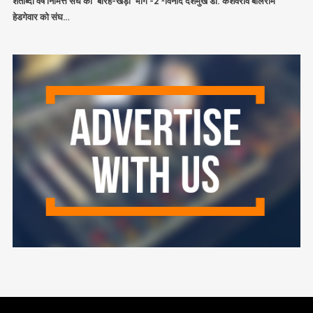
शताब्दी वर्ष निमित्त संघ की ‘बारह-खड़ी’ भाग -2 *विनोद देशमुख डॉ. केशवराव बलिराम
हेडगेवार को संघ…