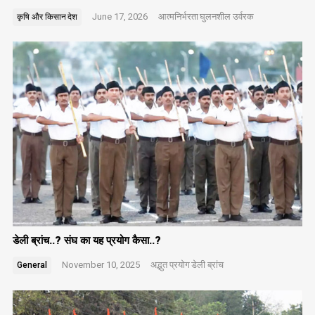
June 17, 2026
आत्मनिर्भरता
घुलनशील उर्वरक
कृषि और किसान
देश
डेली ब्रांच..? संघ का यह प्रयोग कैसा..?
November 10, 2025
अद्भुत प्रयोग
डेली ब्रांच
General