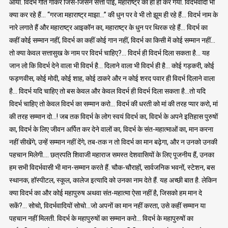
आया. विदर्भ गीत गाकर जिस-जिसने सत्ता पाई, महाराष्ट्र का ही हो कर गया. विदर्भवादी भी
क्या कर रहे हैं… “गरजा महाराष्ट्र माझा…” की धुन पर वे भी तो झूम ही रहे हैं… विदर्भ नाम के
नारे लगाते हैं और महाराष्ट्र आइकॉन का, महाराष्ट्र के धुन पर थिरक रहे हैं… विदर्भ का
कहीं कोई सम्मान नहीं, विदर्भ का कहीं कोई गान नहीं, विदर्भ का किसी में कोई सम्मान नहीं…
तो क्या केवल सत्तासुख के नाम पर विदर्भ चाहिए?… विदर्भ ही विदर्भ दिला सकता है… यह
जान लो कि विदर्भ देने वाला भी विदर्भ है… दिलाने वाला भी विदर्भ ही है… कोई गड़करी, कोई
फड़णवीस, कोई मोदी, कोई शाह, कोई ठाकरे और न कोई शरद पवार ही विदर्भ दिलाने वाला
है… विदर्भ यदि चाहिए तो बस केवल और केवल विदर्भ ही विदर्भ दिला सकता है…तो यदि
विदर्भ चाहिए तो केवल विदर्भ का सम्मान करो… विदर्भ की धरती को मां की तरह प्यार करो, मां
की तरह सम्मान दो…! जब तक विदर्भ के लोग स्वयं विदर्भ का, विदर्भ के अपने इतिहास पुरुषों
का, विदर्भ के लिए जीवन अर्पित कर देने वालों का, विदर्भ के संत-महात्माओं का, मान करना
नहीं सीखेंगे, उन्हें सम्मान नहीं देंगे, तब-तक न तो विदर्भ का मान बढ़ेगा, और न उनको उनकी
पहचान मिलेगी…. छत्रपति शिवाजी महाराज समस्त देशवासियों के लिए पूजनीय हैं, उनका
हम सभी विदर्भवासी भी मान-सम्मान करते हैं. चौक-चौराहों, सार्वजनिक भवनों, स्टेशन, बस
स्थानक, हॉस्पीटल, स्कूल, कालेज इत्यादि को उनका नाम देते हैं. यह अच्छी बात है. लेकिन
क्या विदर्भ का और कोई महापुरुष अथवा संत-महात्मा ऐसा नहीं है, जिसको हम मान दे
सकें?… सोचो, विदर्भवादियों सोचो…जो अपनों का मान नहीं करता, उसे कहीं सम्मान या
पहचान नहीं मिलती. विदर्भ के महापुरुषों का सम्मान करो… विदर्भ के महापुरुषों का