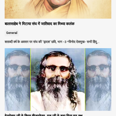
बालासाहेब ने मिटाया संघ में जातिवाद का मिथ्या कलंक
General
शताब्दी वर्ष के अवसर पर संघ की ‘द्वादश’ छवि, भाग -3 *विनोद देशमुख- सभी हिंदू…
हेडगेवार जी ने किया बीजारोपण, गुरु जी ने बना दिया वट वृक्ष