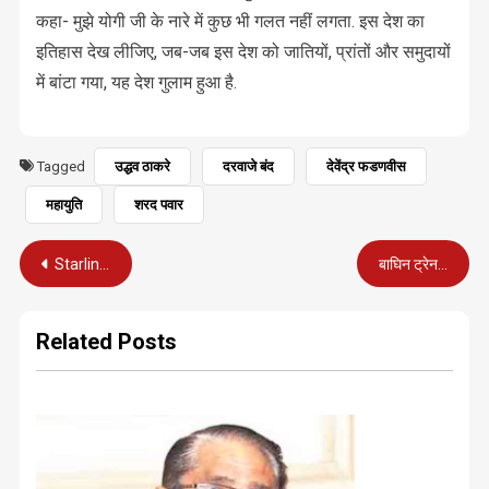
कहा- मुझे योगी जी के नारे में कुछ भी गलत नहीं लगता. इस देश का
इतिहास देख लीजिए, जब-जब इस देश को जातियों, प्रांतों और समुदायों
में बांटा गया, यह देश गुलाम हुआ है.
Tagged
उद्धव ठाकरे
दरवाजे बंद
देवेंद्र फडणवीस
महायुति
शरद पवार
Post
Starlink के कदम रखने से ठीक पहले BSNL ने कर दिया खेला
बाघिन ट्रेन की टक्कर से घायल, अंदरूनी चोटों के साथ पूंछ भी कटी
navigation
Related Posts