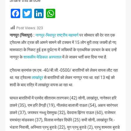
Share this article
बीच
भीषण
Facebook
Twitter
LinkedIn
WhatsApp
टक्कर
में
Post Views:
323
15
नागपुर (भिवापुर) :
नागपुर-भिवापुर राष्ट्रीय महामार्ग
पर सोमवार की देर रात एक
गंभीर
ट्रैवल्स और ट्रक की आमने सामने की टक्कर में 15 लोग बुरी तरह जख्मी हो गए.
जख्मी
मारूफाटा के निकट हुई इस दुर्घटना में जख्मियों के प्राथमिक उपचार के बाद उन्हें
नागपुर के
शासकीय मेडिकल अस्पताल
में ले जाकर भर्ती करा दिया गया है.
ट्रैवल्स क्रमांक एम.एच.-40/बी.जी.-0500/ बारातियों को लेकर वापस लौट रहा
था. यह ट्रैवल्स
लाखांदूर
से बारातियों को लेकर नागपुर गया था. वहां 13 मई को
शादी के बाद रात्रि में लाखांदूर वापस आ रहा था.
घायल बारातियों में प्रमोद‌ सीताराम तारणकर (42) सोनी, लाखांदूर, नानेश्वर हरि
ठाकरे (35), राम हरि ठेंगड़ी (19), नीलकंठ बालाजी राऊत (54), अक्षय सारंगधर
ठाकरे (37), जयश्वर नथ्थु देशमुख (32), देवदास‌ झिंगर राऊत (60), राजेश्वर
रामचंद्र मांडवकर (37), विलास मनोहर दिघोरे (25) सभी सोनी, लाखांदूर जि.-
भंडारा निवासी, अस्मिता‌ प्रभु बुराडे (22), युग प्रभु बुराडे (2), प्रभु शामराव बुराडे