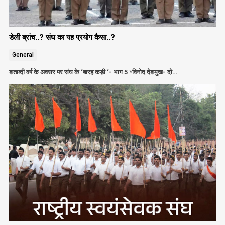
डेली ब्रांच..? संघ का यह प्रयोग कैसा..?
General
शताब्दी वर्ष के अवसर पर संघ के ‘बारह कड़ी ‘- भाग 5 *विनोद देशमुख- दो…