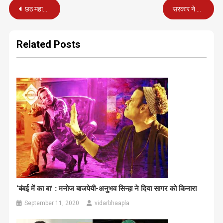
Post
छठ महापर्व : नहाय-खाय, खरना और अर्घ्य… जानें पूरा कैलेंडर
सरकार ने महाराष्ट्र के व्यापारियों को दिया दीपावली का तोहफा
navigation
Related Posts
‘बंबई में का बा’ : मनोज बाजपेयी-अनुभव सिन्हा ने दिया सागर को किनारा
September 11, 2020
vidarbhaapla