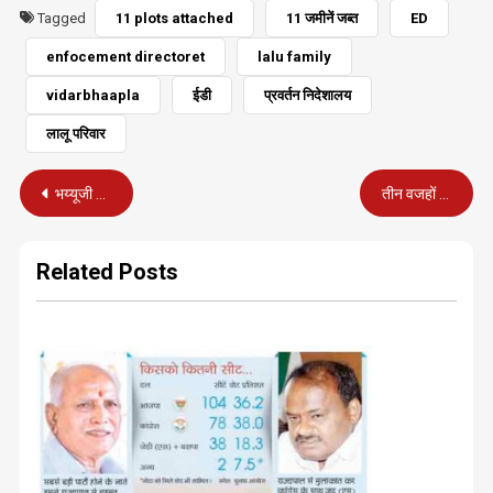
Tagged
11 plots attached
11 जमीनें जब्त
ED
enfocement directoret
lalu family
vidarbhaapla
ईडी
प्रवर्तन निदेशालय
लालू परिवार
Post
भय्यूजी महाराज ने कर ली आत्महत्या, भारी तनाव बना कारण
तीन वजहों ने उजाड़ दी भय्यूजी महाराज की जिंदगी
navigation
Related Posts