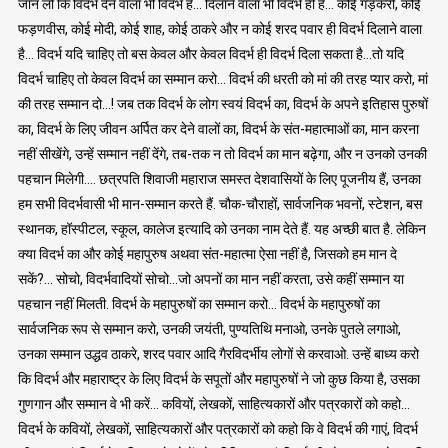
जान लो कि विदर्भ देने वाला भी विदर्भ है… दिलाने वाला भी विदर्भ ही है… कोई गड़करी, कोई
फड़णवीस, कोई मोदी, कोई शाह, कोई ठाकरे और न कोई शरद पवार ही विदर्भ दिलाने वाला
है… विदर्भ यदि चाहिए तो बस केवल और केवल विदर्भ ही विदर्भ दिला सकता है…तो यदि
विदर्भ चाहिए तो केवल विदर्भ का सम्मान करो… विदर्भ की धरती को मां की तरह प्यार करो, मां
की तरह सम्मान दो…! जब तक विदर्भ के लोग स्वयं विदर्भ का, विदर्भ के अपने इतिहास पुरुषों
का, विदर्भ के लिए जीवन अर्पित कर देने वालों का, विदर्भ के संत-महात्माओं का, मान करना
नहीं सीखेंगे, उन्हें सम्मान नहीं देंगे, तब-तक न तो विदर्भ का मान बढ़ेगा, और न उनको उनकी
पहचान मिलेगी…. छत्रपति शिवाजी महाराज समस्त देशवासियों के लिए पूजनीय हैं, उनका
हम सभी विदर्भवासी भी मान-सम्मान करते हैं. चौक-चौराहों, सार्वजनिक भवनों, स्टेशन, बस
स्थानक, हॉस्पीटल, स्कूल, कालेज इत्यादि को उनका नाम देते हैं. यह अच्छी बात है. लेकिन
क्या विदर्भ का और कोई महापुरुष अथवा संत-महात्मा ऐसा नहीं है, जिसको हम मान दे
सकें?… सोचो, विदर्भवादियों सोचो…जो अपनों का मान नहीं करता, उसे कहीं सम्मान या
पहचान नहीं मिलती. विदर्भ के महापुरुषों का सम्मान करो… विदर्भ के महापुरुषों का
सार्वजनिक रूप से सम्मान करो, उनकी जयंती, पुण्यतिथि मनाओ, उनके पुतले लगाओ,
उनका सम्मान उद्धव ठाकरे, शरद पवार आदि गैरविदर्भीय लोगों से करवाओ. उन्हें बाध्य करो
कि विदर्भ और महाराष्ट्र के लिए विदर्भ के सपूतों और महापुरुषों ने जो कुछ किया है, उसका
गुणगान और सम्मान वे भी करें… कवियों, लेखकों, साहित्यकारों और पत्रकारों को कहो…
विदर्भ के कवियों, लेखकों, साहित्यकारों और पत्रकारों को कहो कि वे विदर्भ की गाएं, विदर्भ