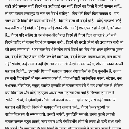
कहीं कोई सम्मान नहीं, विदर्भ का कहीं कोई गान नहीं, विदर्भ का किसी में कोई सम्मान नहीं…
तो क्या केवल सत्तासुख के नाम पर विदर्भ चाहिए?… विदर्भ ही विदर्भ दिला सकता है… यह
जान लो कि विदर्भ देने वाला भी विदर्भ है… दिलाने वाला भी विदर्भ ही है… कोई गड़करी, कोई
फड़णवीस, कोई मोदी, कोई शाह, कोई ठाकरे और न कोई शरद पवार ही विदर्भ दिलाने वाला
है… विदर्भ यदि चाहिए तो बस केवल और केवल विदर्भ ही विदर्भ दिला सकता है…तो यदि
विदर्भ चाहिए तो केवल विदर्भ का सम्मान करो… विदर्भ की धरती को मां की तरह प्यार करो, मां
की तरह सम्मान दो…! जब तक विदर्भ के लोग स्वयं विदर्भ का, विदर्भ के अपने इतिहास पुरुषों
का, विदर्भ के लिए जीवन अर्पित कर देने वालों का, विदर्भ के संत-महात्माओं का, मान करना
नहीं सीखेंगे, उन्हें सम्मान नहीं देंगे, तब-तक न तो विदर्भ का मान बढ़ेगा, और न उनको उनकी
पहचान मिलेगी…. छत्रपति शिवाजी महाराज समस्त देशवासियों के लिए पूजनीय हैं, उनका
हम सभी विदर्भवासी भी मान-सम्मान करते हैं. चौक-चौराहों, सार्वजनिक भवनों, स्टेशन, बस
स्थानक, हॉस्पीटल, स्कूल, कालेज इत्यादि को उनका नाम देते हैं. यह अच्छी बात है. लेकिन
क्या विदर्भ का और कोई महापुरुष अथवा संत-महात्मा ऐसा नहीं है, जिसको हम मान दे
सकें?… सोचो, विदर्भवादियों सोचो…जो अपनों का मान नहीं करता, उसे कहीं सम्मान या
पहचान नहीं मिलती. विदर्भ के महापुरुषों का सम्मान करो… विदर्भ के महापुरुषों का
सार्वजनिक रूप से सम्मान करो, उनकी जयंती, पुण्यतिथि मनाओ, उनके पुतले लगाओ,
उनका सम्मान उद्धव ठाकरे, शरद पवार आदि गैरविदर्भीय लोगों से करवाओ. उन्हें बाध्य करो
कि विदर्भ और महाराष्ट्र के लिए विदर्भ के सपूतों और महापुरुषों ने जो कुछ किया है, उसका