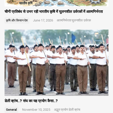
चीनी प्रतिबंध से उभर रही भारतीय कृषि में घुलनशील उर्वरकों में आत्मनिर्भरता
June 17, 2026
आत्मनिर्भरता
घुलनशील उर्वरक
कृषि और किसान
देश
डेली ब्रांच..? संघ का यह प्रयोग कैसा..?
November 10, 2025
अद्भुत प्रयोग
डेली ब्रांच
General