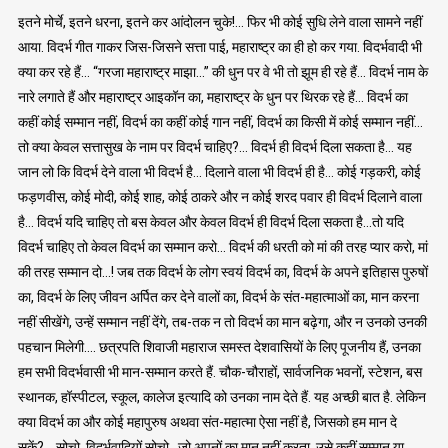
इतने मोर्चे, इतने धरना, इतने कर आंदोलन चुके!… फिर भी कोई सुधि लेने वाला सामने नहीं
आया. विदर्भ गीत गाकर जिस-जिसने सत्ता पाई, महाराष्ट्र का ही हो कर गया. विदर्भवादी भी
क्या कर रहे हैं… “गरजा महाराष्ट्र माझा…” की धुन पर वे भी तो झूम ही रहे हैं… विदर्भ नाम के
नारे लगाते हैं और महाराष्ट्र आइकॉन का, महाराष्ट्र के धुन पर थिरक रहे हैं… विदर्भ का
कहीं कोई सम्मान नहीं, विदर्भ का कहीं कोई गान नहीं, विदर्भ का किसी में कोई सम्मान नहीं…
तो क्या केवल सत्तासुख के नाम पर विदर्भ चाहिए?… विदर्भ ही विदर्भ दिला सकता है… यह
जान लो कि विदर्भ देने वाला भी विदर्भ है… दिलाने वाला भी विदर्भ ही है… कोई गड़करी, कोई
फड़णवीस, कोई मोदी, कोई शाह, कोई ठाकरे और न कोई शरद पवार ही विदर्भ दिलाने वाला
है… विदर्भ यदि चाहिए तो बस केवल और केवल विदर्भ ही विदर्भ दिला सकता है…तो यदि
विदर्भ चाहिए तो केवल विदर्भ का सम्मान करो… विदर्भ की धरती को मां की तरह प्यार करो, मां
की तरह सम्मान दो…! जब तक विदर्भ के लोग स्वयं विदर्भ का, विदर्भ के अपने इतिहास पुरुषों
का, विदर्भ के लिए जीवन अर्पित कर देने वालों का, विदर्भ के संत-महात्माओं का, मान करना
नहीं सीखेंगे, उन्हें सम्मान नहीं देंगे, तब-तक न तो विदर्भ का मान बढ़ेगा, और न उनको उनकी
पहचान मिलेगी…. छत्रपति शिवाजी महाराज समस्त देशवासियों के लिए पूजनीय हैं, उनका
हम सभी विदर्भवासी भी मान-सम्मान करते हैं. चौक-चौराहों, सार्वजनिक भवनों, स्टेशन, बस
स्थानक, हॉस्पीटल, स्कूल, कालेज इत्यादि को उनका नाम देते हैं. यह अच्छी बात है. लेकिन
क्या विदर्भ का और कोई महापुरुष अथवा संत-महात्मा ऐसा नहीं है, जिसको हम मान दे
सकें?… सोचो, विदर्भवादियों सोचो…जो अपनों का मान नहीं करता, उसे कहीं सम्मान या