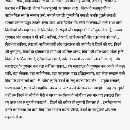
सकें?… सोचो, विदर्भवादियों सोचो…जो अपनों का मान नहीं करता, उसे कहीं सम्मान या
पहचान नहीं मिलती. विदर्भ के महापुरुषों का सम्मान करो… विदर्भ के महापुरुषों का
सार्वजनिक रूप से सम्मान करो, उनकी जयंती, पुण्यतिथि मनाओ, उनके पुतले लगाओ,
उनका सम्मान उद्धव ठाकरे, शरद पवार आदि गैरविदर्भीय लोगों से करवाओ. उन्हें बाध्य करो
कि विदर्भ और महाराष्ट्र के लिए विदर्भ के सपूतों और महापुरुषों ने जो कुछ किया है, उसका
गुणगान और सम्मान वे भी करें… कवियों, लेखकों, साहित्यकारों और पत्रकारों को कहो…
विदर्भ के कवियों, लेखकों, साहित्यकारों और पत्रकारों को कहो कि वे विदर्भ की गाएं, विदर्भ
की गुनगुनाएं, विदर्भ के इतिहास से लोगों को परिचित कराएं, विदर्भ की लोक कला, लोक कृति,
विदर्भ के धार्मिक स्थलों, ऐतिहासिक स्थलों, पर्यटन स्थलों पर अपनी लेखनी चलाएं… शेष
महाराष्ट्र के गुणगान कर बड़ा नहीं बन सकते… शेष महाराष्ट्र के गुणगान कर अपने को बड़ा
कवि, बड़ा लेखक, बड़ा साहित्यिक, बड़ा पत्रकार, बड़ा इतिहासकार, बड़ा नेता समझने वाले
विदर्भ के लोगों शर्म करो…!!!..सोचो तुमने विदर्भ के लिए करता किया है?…..सड़कें बनवाने,
धरण बनवाने, शाला और महाविद्यालय बनवा कर अपने को धन्य मत समझो……वह सब तुमने
नहीं, हम विदर्भ के लोगों के पैसे से अथवा हम विदर्भ के लोगों का हक मार कर इकट्ठा किए
गए काले धन से तुम ने बनवाए हैं… विदर्भ की धरोहर ही तुम्हारी विरासत हैं… इसलिए महान
बनने का नाटक मत करो. विदर्भ का सम्मान करना सीखो, विदर्भ के महापुरुषों और संत-
महात्माओं का…